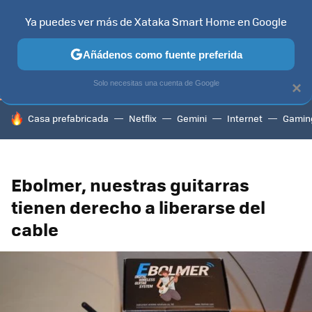
Ya puedes ver más de Xataka Smart Home en Google
TELEVISORES
CONTENIDOS SMART TV
SELECCIÓN
HOG
Añádenos como fuente preferida
Solo necesitas una cuenta de Google
×
HOY SE HABLA DE
Casa prefabricada
Netflix
Gemini
Internet
Gamin
Ebolmer, nuestras guitarras
tienen derecho a liberarse del
cable