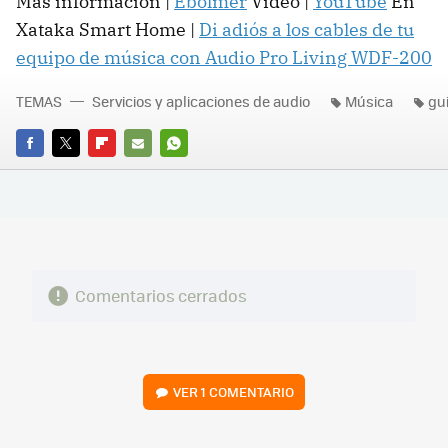
Más información |
Ebolmer
Vídeo |
YouTube
En
Xataka Smart Home |
Di adiós a los cables de tu
equipo de música con Audio Pro Living WDF-200
TEMAS
Servicios y aplicaciones de audio
Música
gu
FACEBOOK
TWITTER
FLIPBOARD
E-
WHATSAPP
MAIL
Comentarios cerrados
VER
1 COMENTARIO