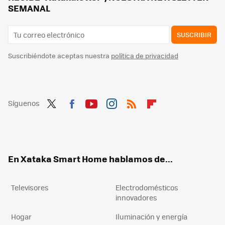
SEMANAL
SUSCRIBIR
Suscribiéndote aceptas nuestra
política de privacidad
Síguenos
Twit
Fac
You
Inst
RSS
Flip
ter
ebo
tub
agr
boa
ok
e
am
rd
En Xataka Smart Home hablamos de...
Televisores
Electrodomésticos
innovadores
Hogar
Iluminación y energía