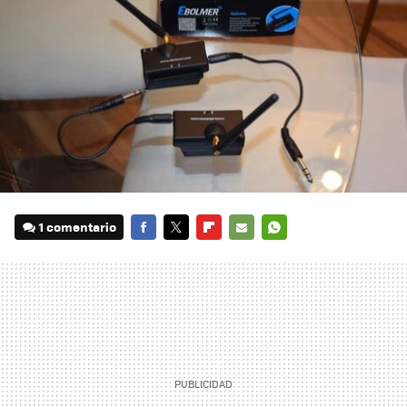
1 comentario
FACEBOOK
TWITTER
FLIPBOARD
E-
WHATSAPP
MAIL