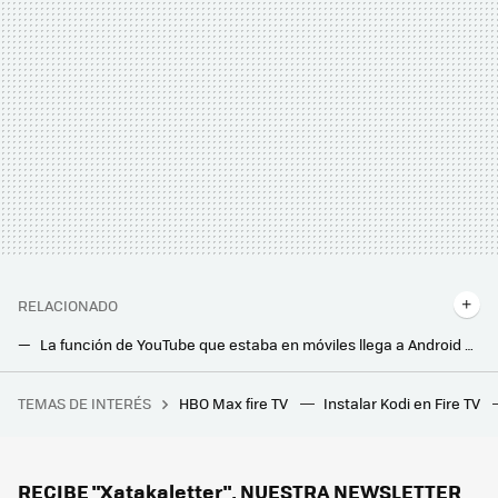
RELACIONADO
La función de YouTube que estaba en móviles llega a Android TV y Google TV. Así puedes usarla en tu tele y en el Chromecast
Tres ajustes de Alexa sin los que no puedo vivir. Sin ellos me ponía de los nervios
TEMAS DE INTERÉS
HBO Max fire TV
Instalar Kodi en Fire TV
Lidl arrasa con este tendedero plegable que te permitirá secar la ropa más rápido que nunca: tiene función secadora, y ahora está rebajado
Las nuevas barras de sonido de Sharp quieren que nos montemos un cine en casa de altura: con Dolby Atmos, DTS:X y sobradas de potencia
RECIBE "Xatakaletter", NUESTRA NEWSLETTER