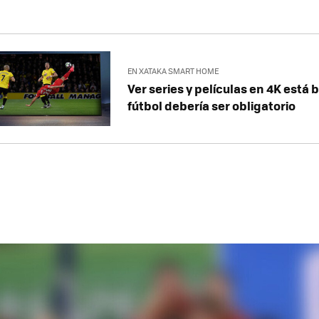
 Plus+
EN XATAKA SMART HOME
TV
Ver series y películas en 4K está 
e TV
fútbol debería ser obligatorio
 partidos en YouTube