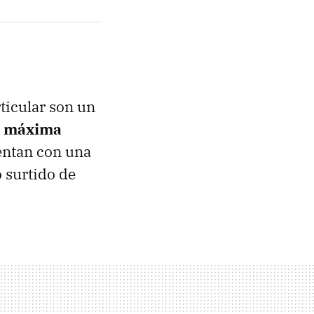
rticular son un
a
máxima
uentan con una
 surtido de