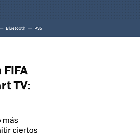
Bluetooth
PS5
a FIFA
rt TV:
o más
ir ciertos