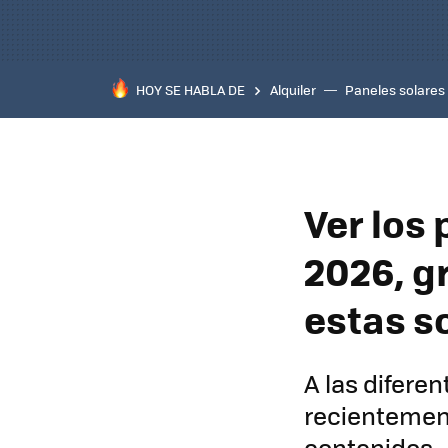
HOY SE HABLA DE
Alquiler
Paneles solares
Ver los 
2026, gr
estas s
A las difere
recientemen
contenidos