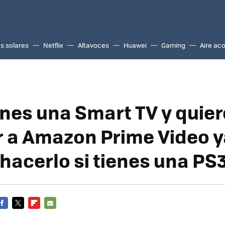
s solares
Netflix
Altavoces
Huawei
Gaming
Aire ac
enes una Smart TV y quie
 a Amazon Prime Video y
hacerlo si tienes una PS
FACEBOOK
TWITTER
FLIPBOARD
E-