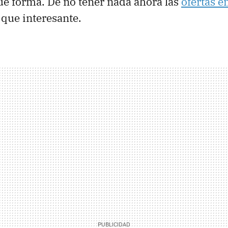
ué forma. De no tener nada ahora las
ofertas e
que interesante.