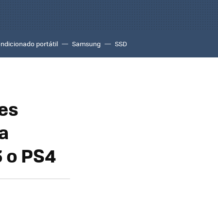
ondicionado portátil
Samsung
SSD
res
a
3 o PS4