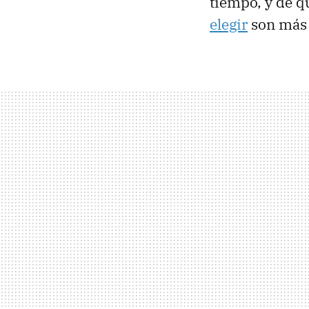
tiempo, y de q
elegir
son más 