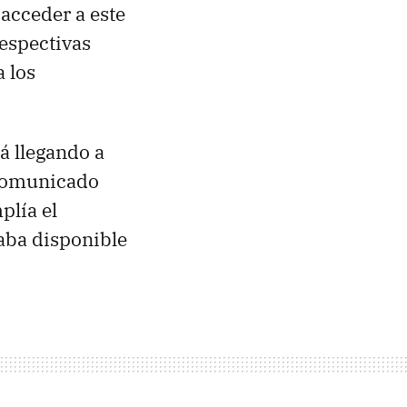
acceder a este
respectivas
 los
á llegando a
a comunicado
plía el
aba disponible