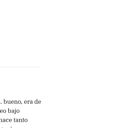
. bueno, era de
deo bajo
hace tanto