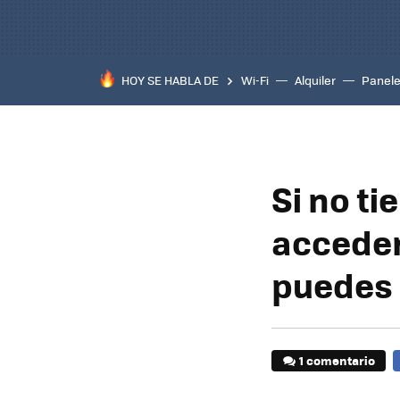
HOY SE HABLA DE
Wi-Fi
Alquiler
Panele
Si no ti
acceder
puedes 
1 comentario