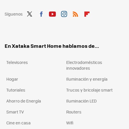
Síguenos
Twit
Fac
You
Inst
RSS
Flip
ter
ebo
tub
agr
boa
ok
e
am
rd
En Xataka Smart Home hablamos de...
Televisores
Electrodomésticos
innovadores
Hogar
Iluminación y energía
Tutoriales
Trucos y bricolaje smart
Ahorro de Energía
Iluminación LED
Smart TV
Routers
Cine en casa
Wifi