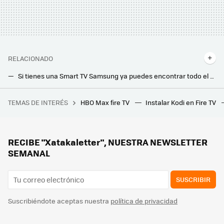
RELACIONADO
Si tienes una Smart TV Samsung ya puedes encontrar todo el contenido de Mitele con sólo un click en el mando a distancia
Movistar Plus+ ya tiene listo su nuevo canal de cine. Después de James Bond llegará un nuevo canal con Clint Eastwood como protagonista
TEMAS DE INTERÉS
HBO Max fire TV
Instalar Kodi en Fire TV
"Solo quieren un descanso de ser humanos". La última tendencia en China entre los jóvenes es difícil de explicar
Han creado una memoria USB indestructible que dura más de 200 años. Pero tiene una peculiaridad que la hace casi inútil
Tu smart TV Samsung, LG, Xiaomi y más tienen canales gratis que quizá no estás utilizando. Así puedes encontrarlos sin sintonizar
RECIBE "Xatakaletter", NUESTRA NEWSLETTER
SEMANAL
SUSCRIBIR
Suscribiéndote aceptas nuestra
política de privacidad