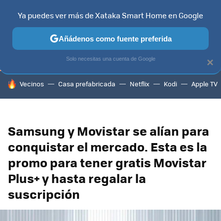
Ya puedes ver más de Xataka Smart Home en Google
TELEVISORES
CONTENIDOS SMART TV
SELECCIÓN
HOG
Añádenos como fuente preferida
Solo necesitas una cuenta de Google
×
HOY SE HABLA DE
Vecinos
Casa prefabricada
Netflix
Kodi
Apple TV
Samsung y Movistar se alían para
conquistar el mercado. Esta es la
promo para tener gratis Movistar
Plus+ y hasta regalar la
suscripción