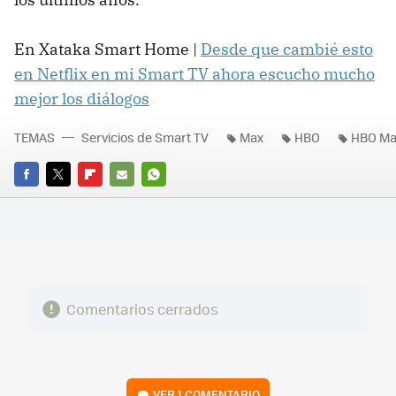
En Xataka Smart Home |
Desde que cambié esto
en Netflix en mi Smart TV ahora escucho mucho
mejor los diálogos
TEMAS
Servicios de Smart TV
Max
HBO
HBO Ma
FACEBOOK
TWITTER
FLIPBOARD
E-
WHATSAPP
MAIL
Comentarios cerrados
VER
1 COMENTARIO