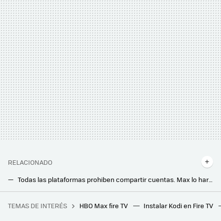
RELACIONADO
Todas las plataformas prohiben compartir cuentas. Max lo hará desde la semana que viene
Pluto TV estrena nuevos canales gratis y sin antena de TDT: estos son los diales que llegan en enero
TEMAS DE INTERÉS
HBO Max fire TV
Instalar Kodi en Fire TV
El Google Pixel 9a viene con un regalazo, un móvil de Xiaomi con 512 GB muy barato y más. Cazando Gangas