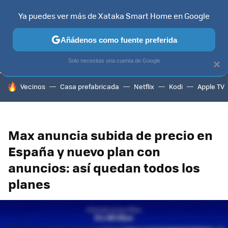
Ya puedes ver más de Xataka Smart Home en Google
TELEVISORES
CONTENIDOS SMART TV
SELECCIÓN
HOG
Añádenos como fuente preferida
Solo necesitas una cuenta de Google
×
HOY SE HABLA DE
Vecinos
Casa prefabricada
Netflix
Kodi
Apple TV
Max anuncia subida de precio en
España y nuevo plan con
anuncios: así quedan todos los
planes