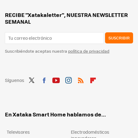
Llega una nueva plataforma para ver canales de la TDT gratis: mitele desaparece para dar paso a Mediaset Infinity
Si tienes Movistar Plus+, desde junio podrás ver gratis estos nuevos canales
RECIBE "Xatakaletter", NUESTRA NEWSLETTER
SEMANAL
SUSCRIBIR
Suscribiéndote aceptas nuestra
política de privacidad
Síguenos
Twit
Fac
You
Inst
RSS
Flip
ter
ebo
tub
agr
boa
ok
e
am
rd
En Xataka Smart Home hablamos de...
Televisores
Electrodomésticos
innovadores