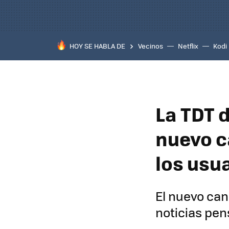
HOY SE HABLA DE
Vecinos
Netflix
Kodi
La TDT d
nuevo c
los usu
El nuevo can
noticias pen