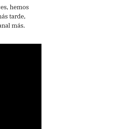
ces, hemos
ás tarde,
anal más.