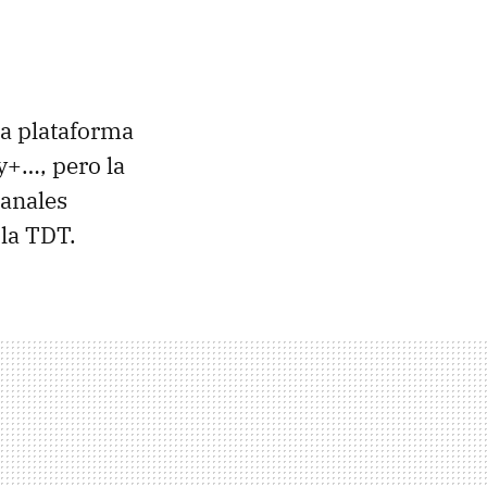
a plataforma
y+…, pero la
canales
 la TDT.