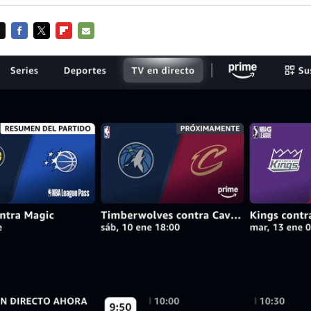
FACEBOOK
TWITTER
FLIPBOARD
E-
MAIL