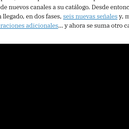
de nuevos canales a su catálogo. Desde enton
 llegado, en dos fases,
seis nuevas señales
y, m
raciones adicionales
… y ahora se suma otro c