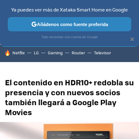
Ya puedes ver más de Xataka Smart Home en Google
TELEVISORES
CONTENIDOS SMART TV
SELECCIÓN
HOG
Añádenos como fuente preferida
Solo necesitas una cuenta de Google
×
HOY SE HABLA DE
Netflix
LG
Gaming
Router
Televisor
El contenido en HDR10+ redobla su
presencia y con nuevos socios
también llegará a Google Play
Movies