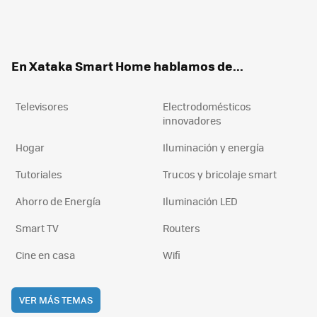
Twit
Fac
You
Inst
RSS
Flip
ter
ebo
tub
agr
boa
ok
e
am
rd
En Xataka Smart Home hablamos de...
Televisores
Electrodomésticos
innovadores
Hogar
Iluminación y energía
Tutoriales
Trucos y bricolaje smart
Ahorro de Energía
Iluminación LED
Smart TV
Routers
Cine en casa
Wifi
VER MÁS TEMAS