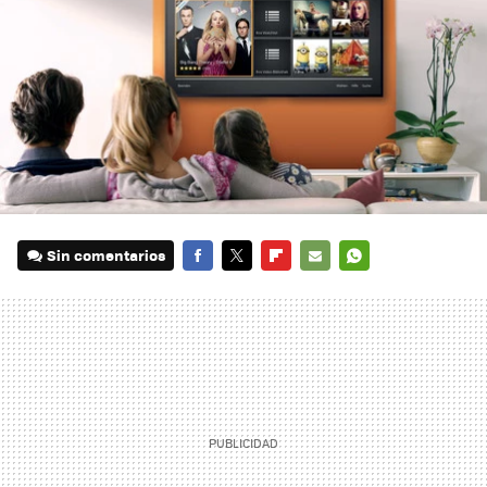
Sin comentarios
FACEBOOK
TWITTER
FLIPBOARD
E-
WHATSAPP
MAIL