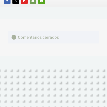
FACEBOOK
TWITTER
FLIPBOARD
E-
WHATSAPP
MAIL
Comentarios cerrados