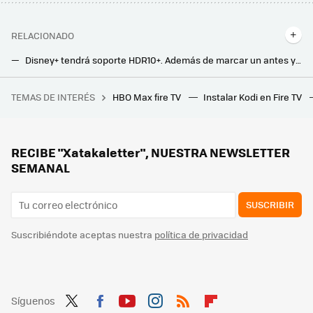
RELACIONADO
Disney+ tendrá soporte HDR10+. Además de marcar un antes y un después cuando veas series y películas, tiene más ventajas
Llegan más canales de radio y TV gratis, sin registro ni instalación, a TDTChannels: estas son las novedades
TEMAS DE INTERÉS
HBO Max fire TV
Instalar Kodi en Fire TV
Cuando nos contaron todas las ventajas del ayuno intermitente se les olvidó un pequeño detalle: que podía dejarnos calvos
Un nuevo canal de la TDT emitirá con resolución 4K en 2025: estas son las provincias donde podrá verse
Llegan nuevos canales de televisión gratis y sin antena de TDT a Pluto TV: estos son los diales que estrenan en febrero
RECIBE "Xatakaletter", NUESTRA NEWSLETTER
SEMANAL
SUSCRIBIR
Suscribiéndote aceptas nuestra
política de privacidad
Síguenos