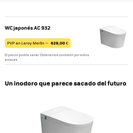
WC japonés AC 932
PVP en Leroy Merlin —
629,00
€
El precio podría variar. Obtenemos comisión por estos
enlaces
Un inodoro que parece sacado del futuro