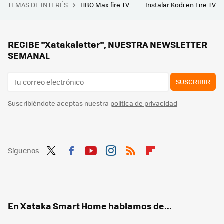
TEMAS DE INTERÉS
HBO Max fire TV
Instalar Kodi en Fire TV
"Tuve que luchar cada día": hace 26 años, Russell Crowe "se hizo un hombre" durante el rodaje de su mejor película
La solución de Leroy Merlin para climatizar tu casa sin obras en verano e invierno, ahora rebajada
Vuelve a Lidl el 10 de julio este ventilador superventas potente, silencioso y que no ocupa apenas espacio
RECIBE "Xatakaletter", NUESTRA NEWSLETTER
SEMANAL
SUSCRIBIR
Suscribiéndote aceptas nuestra
política de privacidad
Síguenos
Twit
Fac
You
Inst
RSS
Flip
ter
ebo
tub
agr
boa
ok
e
am
rd
En Xataka Smart Home hablamos de...