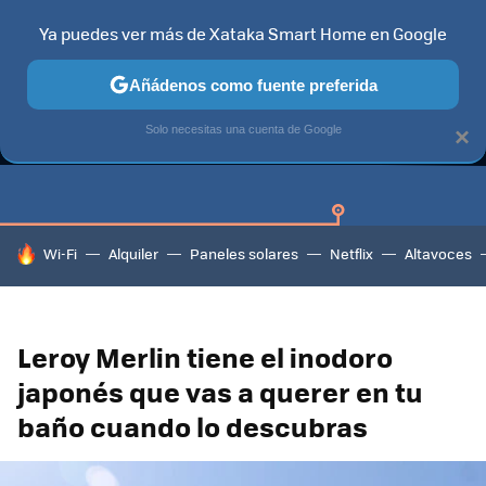
Ya puedes ver más de Xataka Smart Home en Google
Añádenos como fuente preferida
GUÍAS DE COMPRA
CAZANDO GANGAS
OFERTAS EN HOGA
Solo necesitas una cuenta de Google
×
HOY SE HABLA DE
Wi-Fi
Alquiler
Paneles solares
Netflix
Altavoces
Leroy Merlin tiene el inodoro
japonés que vas a querer en tu
baño cuando lo descubras