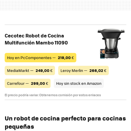
Cecotec Robot de Cocina
Multifunción Mambo 11090
Hoy en PcComponentes —
219,00
€
MediaMarkt —
249,00
€
Leroy Merlin —
266,02
€
Carrefour —
299,00
€
Hoy sin stock en Amazon
El precio podría variar. Obtenemos comisión por estos enlaces
Un robot de cocina perfecto para cocinas
pequeñas