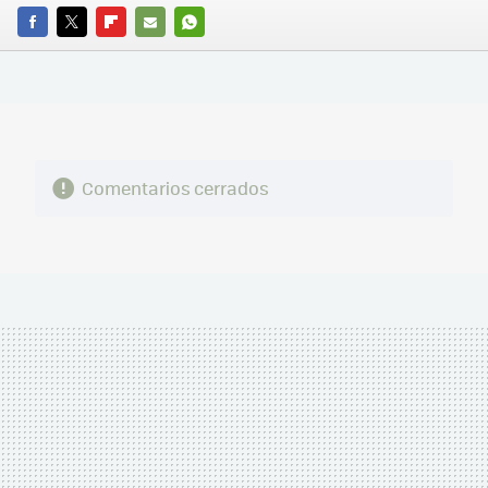
FACEBOOK
TWITTER
FLIPBOARD
E-
WHATSAPP
MAIL
Comentarios cerrados