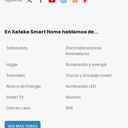
Twit
Fac
You
Inst
RSS
Flip
ter
ebo
tub
agr
boa
ok
e
am
rd
En Xataka Smart Home hablamos de...
Televisores
Electrodomésticos
innovadores
Hogar
Iluminación y energía
Tutoriales
Trucos y bricolaje smart
Ahorro de Energía
Iluminación LED
Smart TV
Routers
Cine en casa
Wifi
VER MÁS TEMAS