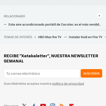
RELACIONADO
Este aire acondicionado portátil de Cecotec es el más vendido y seguro que se agotará rápido con esta oferta
Sin calor y sin instalación: por menos de 180 euros puedes llevarte este aire acondicionado portátil más vendido de Amazon
TEMAS DE INTERÉS
HBO Max fire TV
Instalar Kodi en Fire TV
Nunca se me hubiera ocurrido reutilizar así las cajas de la lasaña del Mercadona: y es una ideaza
Este es el enchufe superventas que te ayudará a ahorrar en la factura de la luz
Los Reyes Magos vienen con los mejores descuentos en Smart TV, barras de sonido, calefacción, hogar conectado y más: Cazando gangas
RECIBE "Xatakaletter", NUESTRA NEWSLETTER
SEMANAL
SUSCRIBIR
Suscribiéndote aceptas nuestra
política de privacidad
Síguenos