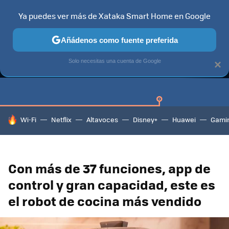
Ya puedes ver más de Xataka Smart Home en Google
Añádenos como fuente preferida
GUÍAS DE COMPRA
CAZANDO GANGAS
OFERTAS EN HOGA
Solo necesitas una cuenta de Google
×
HOY SE HABLA DE
Wi-Fi
Netflix
Altavoces
Disney+
Huawei
Gami
Con más de 37 funciones, app de
control y gran capacidad, este es
el robot de cocina más vendido