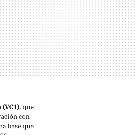
 (VC1)
, que
ración con
na base que