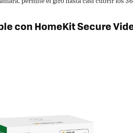
ámara, permite el giro hasta casi cubrir los 36
le con HomeKit Secure Vid