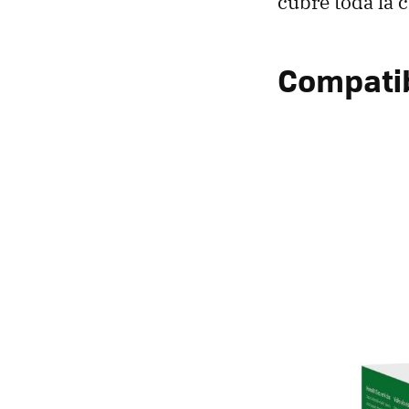
cubre toda la c
Compatib