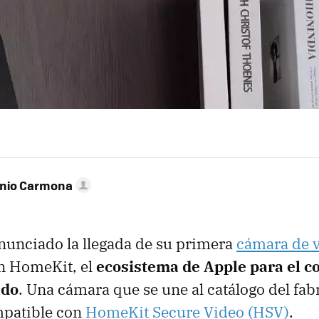
onio Carmona
nunciado la llegada de su primera
cámara de v
n HomeKit, el
ecosistema de Apple para el co
ado
. Una cámara que se une al catálogo del fab
patible con
HomeKit Secure Video (HSV)
.