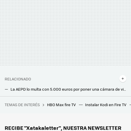
RELACIONADO
La AEPD lo multa con 5.000 euros por poner una cámara de vigilancia en la casa en la que vivía con su mujer
Este cerrajero enseña el sistema para abrir la puerta de casa. Y da igual si la llave esté puesta por dentro
TEMAS DE INTERÉS
HBO Max fire TV
Instalar Kodi en Fire TV
Fue a una entrevista de trabajo de Apple y acabaron haciéndole preguntas sobre huevos, monedas y cajas vacías
Los bomberos advierten: hay que desenchufar este electrodoméstico después de usarlo. Puede incendiarse
Movistar jubila su viejo router HGU. Ya instala el modelo con WiFi 6 en todas las tarifas que ofrece
RECIBE "Xatakaletter", NUESTRA NEWSLETTER