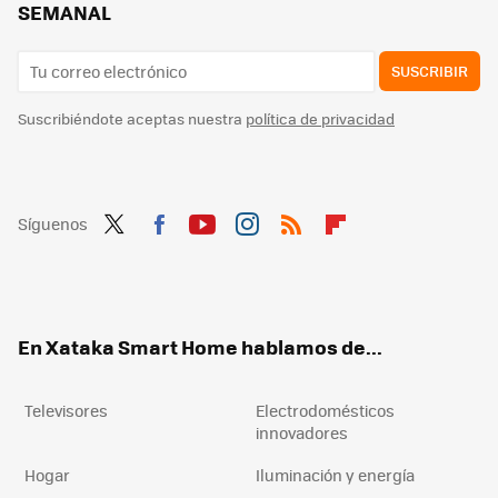
SEMANAL
SUSCRIBIR
Suscribiéndote aceptas nuestra
política de privacidad
Síguenos
Twit
Fac
You
Inst
RSS
Flip
ter
ebo
tub
agr
boa
ok
e
am
rd
En Xataka Smart Home hablamos de...
Televisores
Electrodomésticos
innovadores
Hogar
Iluminación y energía