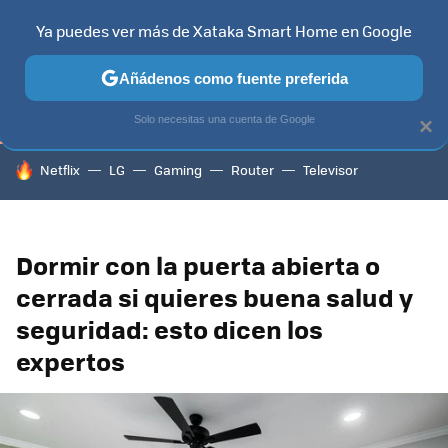
Ya puedes ver más de Xataka Smart Home en Google
TELEVISORES
CONTENIDOS SMART TV
SELECCIÓN
HOG
Añádenos como fuente preferida
Solo necesitas una cuenta de Google
×
HOY SE HABLA DE
Netflix
LG
Gaming
Router
Televisor
Dormir con la puerta abierta o
cerrada si quieres buena salud y
seguridad: esto dicen los
expertos