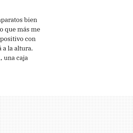
aparatos bien
 lo que más me
spositivo con
a la altura.
, una caja