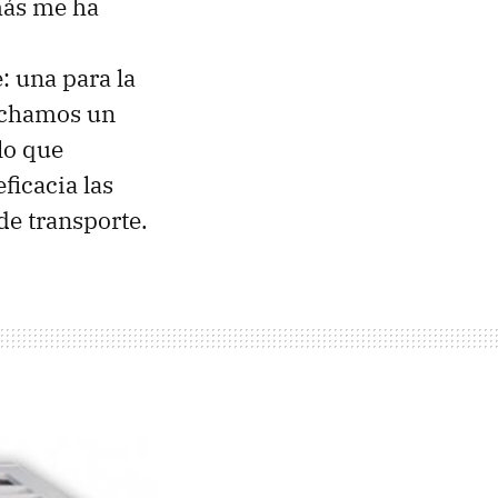
 más me ha
: una para la
i echamos un
 lo que
ficacia las
de transporte.