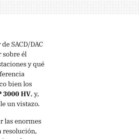
or de SACD/DAC
r sobre él
staciones y qué
ferencia
co bien los
 3000 HV
, y,
e un vistazo.
ir las enormes
 resolución,