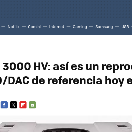
Netflix
Gemini
Internet
Gaming
Samsung
USB
 3000 HV: así es un repr
/DAC de referencia hoy e
FACEBOOK
TWITTER
FLIPBOARD
E-
MAIL