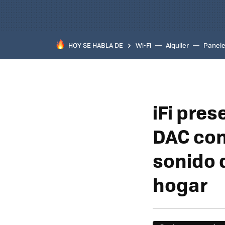
HOY SE HABLA DE
Wi-Fi
Alquiler
Panele
iFi pres
DAC con
sonido d
hogar