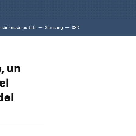
ondicionado portátil
Samsung
SSD
, un
el
del