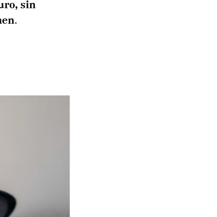
ro, sin
men
.