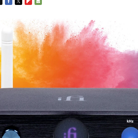
FACEBOOK
TWITTER
FLIPBOARD
E-
MAIL