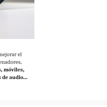
mejorar el
denadores,
s, móviles,
 de audio...