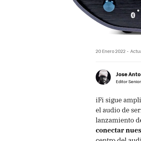
20 Enero 2022
Actua
Jose Ant
Editor Senior
iFi sigue ampl
el audio de se
lanzamiento d
conectar nues
centro del aud