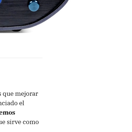
os que mejorar
nciado el
remos
ue sirve como