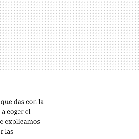
 que das con la
a coger el
 te explicamos
r las