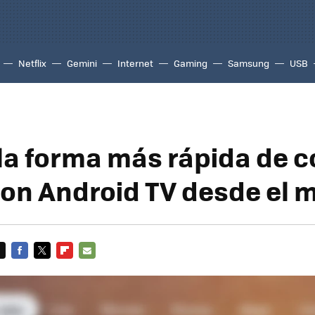
Netflix
Gemini
Internet
Gaming
Samsung
USB
 la forma más rápida de c
con Android TV desde el m
FACEBOOK
TWITTER
FLIPBOARD
E-
MAIL