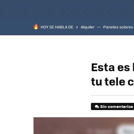
HOY SE HABLA DE
Alquiler
Paneles solares
Esta es
tu tele 
Sin comentarios