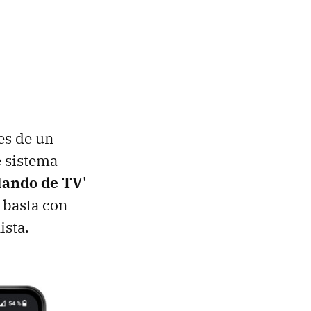
es de un
e sistema
ando de TV
'
o basta con
ista.