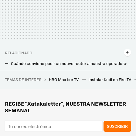
RELACIONADO
Cuándo conviene pedir un nuevo router a nuestra operadora: estos son los motivos más comunes
Huawei quiere destronar a las conexiones WiFi y Bluetooth. Así es NearLink, la tecnología que han crecado para hacerlo
TEMAS DE INTERÉS
HBO Max fire TV
Instalar Kodi en Fire TV
Este edificio cambió el mundo e inspiró Separación: aquí nació la tecnología que usas a diario
Movistar jubila su viejo router HGU. Ya instala el modelo con WiFi 6 en todas las tarifas que ofrece
Los bomberos advierten: hay que desenchufar este electrodoméstico después de usarlo. Puede incendiarse
RECIBE "Xatakaletter", NUESTRA NEWSLETTER
SEMANAL
SUSCRIBIR