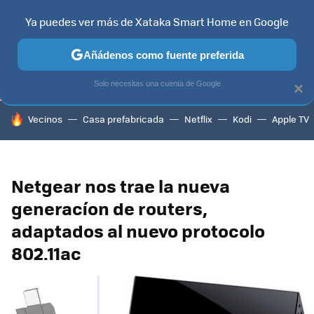
Ya puedes ver más de Xataka Smart Home en Google
TELEVISORES
CONTENIDOS SMART TV
SELECCIÓN
HOG
Añádenos como fuente preferida
Solo necesitas una cuenta de Google
×
HOY SE HABLA DE
Vecinos
Casa prefabricada
Netflix
Kodi
Apple TV
Netgear nos trae la nueva
generacíon de routers,
adaptados al nuevo protocolo
802.11ac