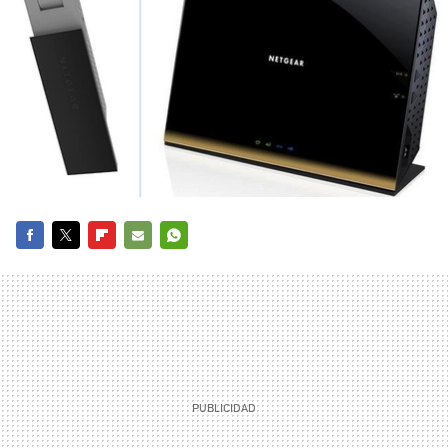
FACEBOOK
TWITTER
FLIPBOARD
E-
WHATSAPP
MAIL