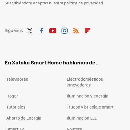
Suscribiéndote aceptas nuestra
política de privacidad
Síguenos
Twit
Fac
You
Inst
RSS
Flip
ter
ebo
tub
agr
boa
ok
e
am
rd
En Xataka Smart Home hablamos de...
Televisores
Electrodomésticos
innovadores
Hogar
Iluminación y energía
Tutoriales
Trucos y bricolaje smart
Ahorro de Energía
Iluminación LED
Smart TV
Routers