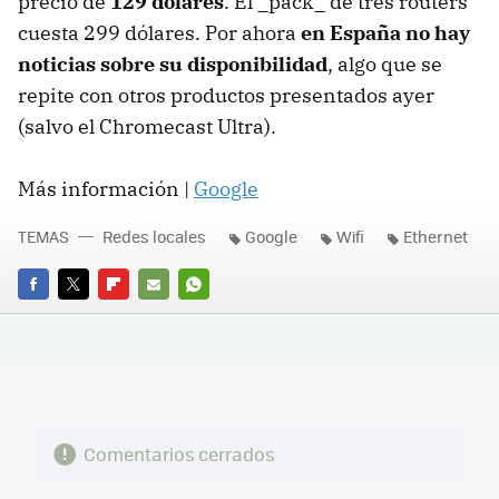
precio de
129 dólares
. El _pack_ de tres routers
cuesta 299 dólares. Por ahora
en España no hay
noticias sobre su disponibilidad
, algo que se
repite con otros productos presentados ayer
(salvo el Chromecast Ultra).
Más información |
Google
TEMAS
Redes locales
Google
Wifi
Ethernet
FACEBOOK
TWITTER
FLIPBOARD
E-
WHATSAPP
MAIL
Comentarios cerrados