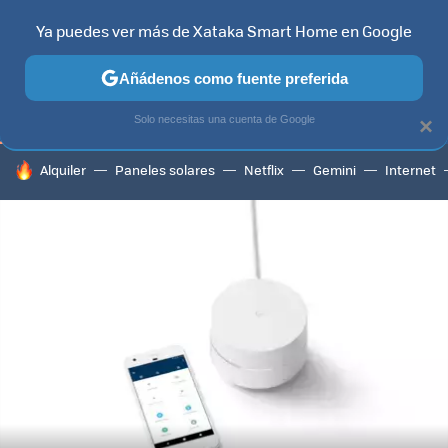
Ya puedes ver más de Xataka Smart Home en Google
TELEVISORES
CONTENIDOS SMART TV
SELECCIÓN
HOG
Añádenos como fuente preferida
Solo necesitas una cuenta de Google
×
HOY SE HABLA DE
Alquiler
Paneles solares
Netflix
Gemini
Internet