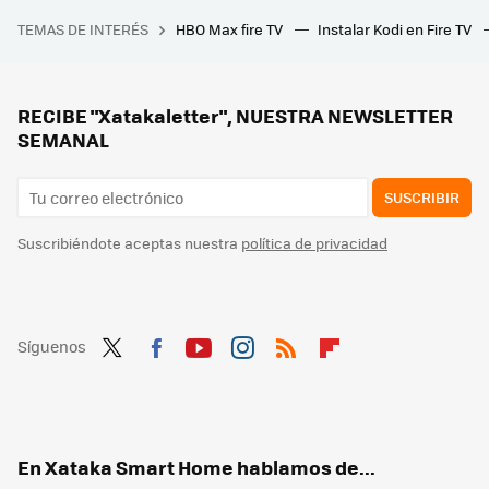
Digi estrena nuevo router para sus clientes de fibra. Renueva el soporte para WiFi 6 y es compatible con redes Mesh
TEMAS DE INTERÉS
HBO Max fire TV
Instalar Kodi en Fire TV
28 autoras para informarse y reflexionar sobre videojuegos
RECIBE "Xatakaletter", NUESTRA NEWSLETTER
SEMANAL
SUSCRIBIR
Suscribiéndote aceptas nuestra
política de privacidad
Síguenos
Twit
Fac
You
Inst
RSS
Flip
ter
ebo
tub
agr
boa
ok
e
am
rd
En Xataka Smart Home hablamos de...