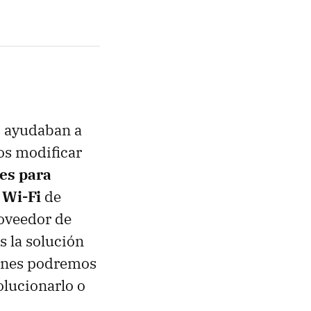
s ayudaban a
os modificar
es para
 Wi-Fi
de
roveedor de
s la solución
iones podremos
olucionarlo o