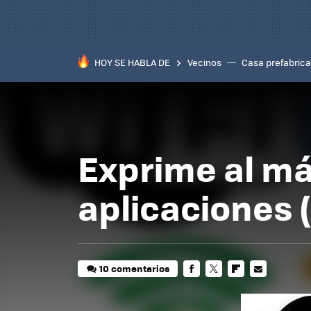
HOY SE HABLA DE
Vecinos
Casa prefabric
Exprime al má
aplicaciones 
10 comentarios
FACEBOOK
TWITTER
FLIPBOARD
E-
MAIL