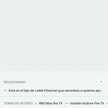
RELACIONADO
Este es el tipo de cable Ethernet que necesitas si quieres aprovechar a tope tu conexión a Internet de fibra óptica. No hace falta más
Saber qué operadora da mejor conexión a Internet en tu barrio es ahora más fácil. Así puedes hacerlo con el test de la CNMC
TEMAS DE INTERÉS
HBO Max fire TV
Instalar Kodi en Fire TV
Unos científicos españoles quieren salvar al planeta con un plan alocado: rellenar de agua el mar de Aral para capturar CO2