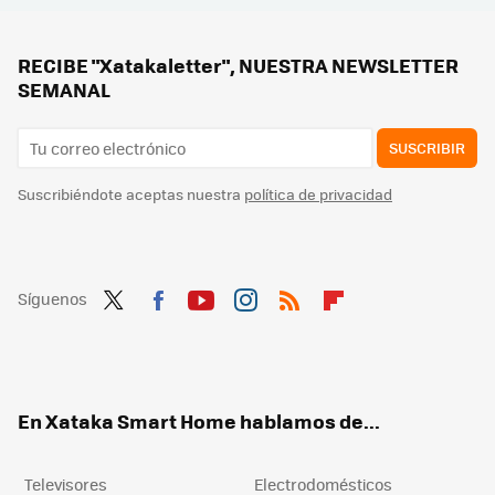
No hace falta tener una caja fuerte para protegerse frente a los ladrones: estos muebles españoles apuestan por la invisibilidad
Tenía el router cerca de la tele hasta que me di cuenta que era un error: así lo he hecho para tener buena conexión en toda la casa
RECIBE "Xatakaletter", NUESTRA NEWSLETTER
SEMANAL
SUSCRIBIR
Suscribiéndote aceptas nuestra
política de privacidad
Síguenos
Twit
Fac
You
Inst
RSS
Flip
ter
ebo
tub
agr
boa
ok
e
am
rd
En Xataka Smart Home hablamos de...
Televisores
Electrodomésticos