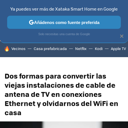
Ya puedes ver más de Xataka Smart Home en Google
TELEVISORES
CONTENIDOS SMART TV
SELECCIÓN
HOG
Añádenos como fuente preferida
Solo necesitas una cuenta de Google
×
HOY SE HABLA DE
Vecinos
Casa prefabricada
Netflix
Kodi
Apple TV
Dos formas para convertir las
viejas instalaciones de cable de
antena de TV en conexiones
Ethernet y olvidarnos del WiFi en
casa