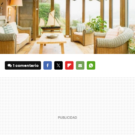
1 comentario
FACEBOOK
TWITTER
FLIPBOARD
E-
WHATSAPP
MAIL