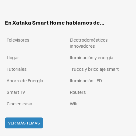
ter
ebo
tub
agr
boa
ok
e
am
rd
En Xataka Smart Home hablamos de...
Televisores
Electrodomésticos
innovadores
Hogar
Iluminación y energía
Tutoriales
Trucos y bricolaje smart
Ahorro de Energía
Iluminación LED
Smart TV
Routers
Cine en casa
Wifi
VER MÁS TEMAS