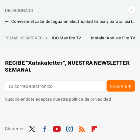
RELACIONADO
Convertir el calor del agua en electricidad limpia y barata: así funciona este invento que se probará en las Islas Canarias
Este invento promete paneles solares enrollables más ligeros y sencillos de instalar en casi cualquier parte
TEMAS DE INTERÉS
HBO Max fire TV
Instalar Kodi en Fire TV
Nunca confió en el Apple Watch. Hasta que una notificación le cambió la vida
Las tarifas con el precio de la luz más barato en marzo de 2025: así queda la PVPC con respecto al mercado libre
He preguntado a la IA cuál es la mejor hora para poner la lavadora si quieres gastar menos: su respuesta no me ha convencido
RECIBE "Xatakaletter", NUESTRA NEWSLETTER
SEMANAL
SUSCRIBIR
Suscribiéndote aceptas nuestra
política de privacidad
Síguenos
Twit
Fac
You
Inst
RSS
Flip