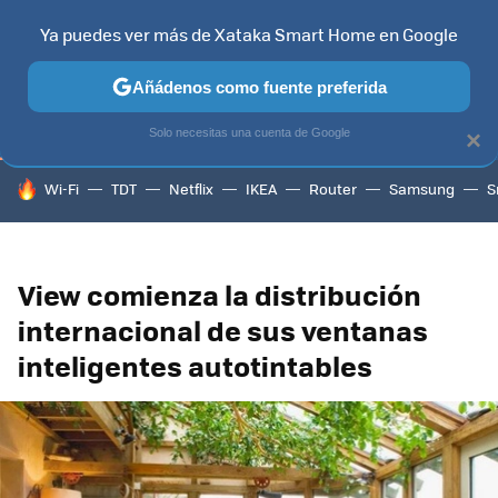
Ya puedes ver más de Xataka Smart Home en Google
TELEVISORES
CONTENIDOS SMART TV
SELECCIÓN
HOG
Añádenos como fuente preferida
Solo necesitas una cuenta de Google
×
HOY SE HABLA DE
Wi-Fi
TDT
Netflix
IKEA
Router
Samsung
S
View comienza la distribución
internacional de sus ventanas
inteligentes autotintables