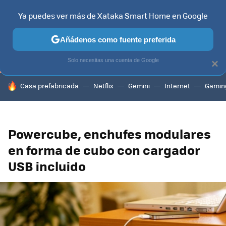
Ya puedes ver más de Xataka Smart Home en Google
TELEVISORES
CONTENIDOS SMART TV
SELECCIÓN
HOG
Añádenos como fuente preferida
Solo necesitas una cuenta de Google
×
HOY SE HABLA DE
Casa prefabricada
Netflix
Gemini
Internet
Gamin
Powercube, enchufes modulares
en forma de cubo con cargador
USB incluido