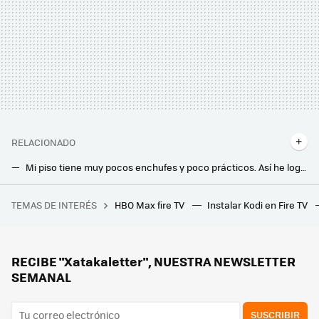
RELACIONADO
Mi piso tiene muy pocos enchufes y poco prácticos. Así he logrado tener más tomas organizadas por poco dinero
Llevo toda la vida usando regletas en casa. Acabo de descubrir esta alternativa y ya no puedo vivir sin ella
TEMAS DE INTERÉS
HBO Max fire TV
Instalar Kodi en Fire TV
¿Te ha multado ese radar? Así puedes consultarlo rápidamente desde tu móvil
Este invento es una joya descubierta por casualidad. Absorbe la luz al 99% y tiene el potencial de revolucionar los paneles solares
Convertir los aires acondicionados en "baterías" es la propuesta de estos investigadores para ahorrar
RECIBE "Xatakaletter", NUESTRA NEWSLETTER
SEMANAL
SUSCRIBIR