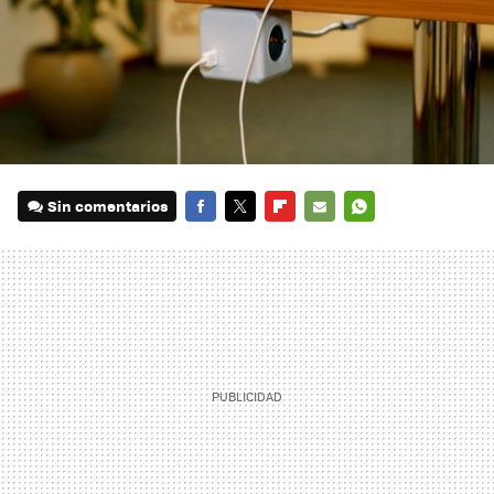
Sin comentarios
FACEBOOK
TWITTER
FLIPBOARD
E-
WHATSAPP
MAIL