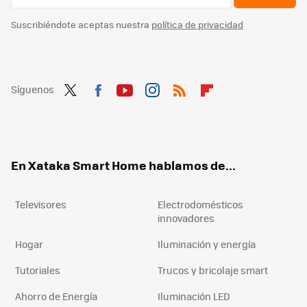
Suscribiéndote aceptas nuestra
política de privacidad
Síguenos
Twit
Fac
You
Inst
RSS
Flip
ter
ebo
tub
agr
boa
ok
e
am
rd
En Xataka Smart Home hablamos de...
Televisores
Electrodomésticos
innovadores
Hogar
Iluminación y energía
Tutoriales
Trucos y bricolaje smart
Ahorro de Energía
Iluminación LED