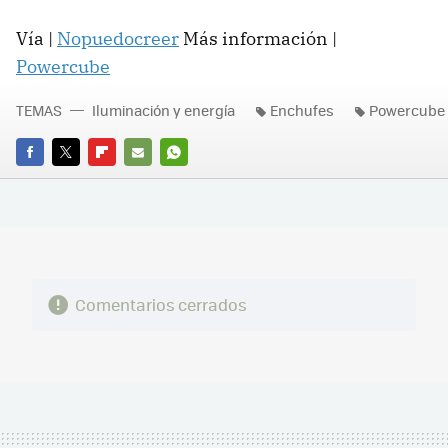
Vía |
Nopuedocreer
Más información |
Powercube
TEMAS
Iluminación y energía
Enchufes
Powercube
FACEBOOK
TWITTER
FLIPBOARD
E-
WHATSAPP
MAIL
Comentarios cerrados