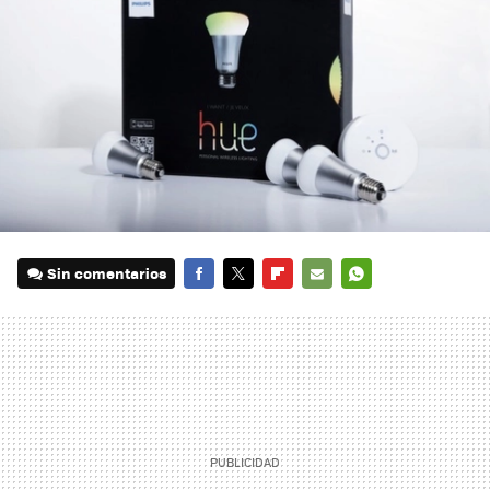
Sin comentarios
FACEBOOK
TWITTER
FLIPBOARD
E-
WHATSAPP
MAIL