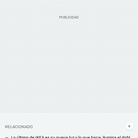
RELACIONADO
Lo último de IKEA es su nueva luz y lo que hace: ilumina el doble que la que estaba vendiendo