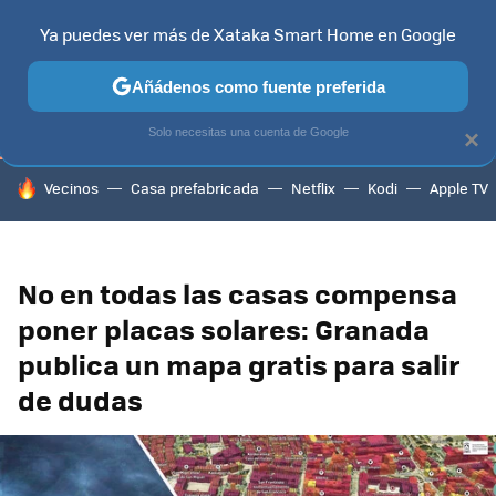
Ya puedes ver más de Xataka Smart Home en Google
TELEVISORES
CONTENIDOS SMART TV
SELECCIÓN
HOG
Añádenos como fuente preferida
Solo necesitas una cuenta de Google
×
HOY SE HABLA DE
Vecinos
Casa prefabricada
Netflix
Kodi
Apple TV
No en todas las casas compensa
poner placas solares: Granada
publica un mapa gratis para salir
de dudas