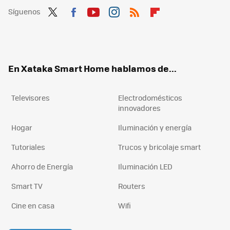
Síguenos
Twit
Fac
You
Inst
RSS
Flip
ter
ebo
tub
agr
boa
ok
e
am
rd
En Xataka Smart Home hablamos de...
Televisores
Electrodomésticos
innovadores
Hogar
Iluminación y energía
Tutoriales
Trucos y bricolaje smart
Ahorro de Energía
Iluminación LED
Smart TV
Routers
Cine en casa
Wifi