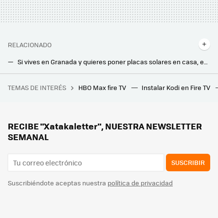
RELACIONADO
Si vives en Granada y quieres poner placas solares en casa, este mapa te dice cuántas, cómo y dónde instalarlas
Paneles solares que den el doble de energía es la apuesta de estos científicos japoneses para el futuro. Así pretenden conseguirlo
TEMAS DE INTERÉS
HBO Max fire TV
Instalar Kodi en Fire TV
El mayor infierno cartográfico de España se llama Albarracín. También es el mejor enclave para ver el eclipse
Antes tiraba las cáscaras de pistacho, pero ahora me he dado cuenta de que son un tesoro para mis plantas
Los expertos avisan: “la ventilación cruzada es ideal para refrescar la casa y lo mejor es usar dos ventiladores”
RECIBE "Xatakaletter", NUESTRA NEWSLETTER
SEMANAL
SUSCRIBIR
Suscribiéndote aceptas nuestra
política de privacidad