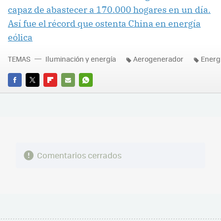
capaz de abastecer a 170.000 hogares en un día.
Así fue el récord que ostenta China en energía
eólica
TEMAS
Iluminación y energía
Aerogenerador
Energí
FACEBOOK
TWITTER
FLIPBOARD
E-
WHATSAPP
MAIL
Comentarios cerrados