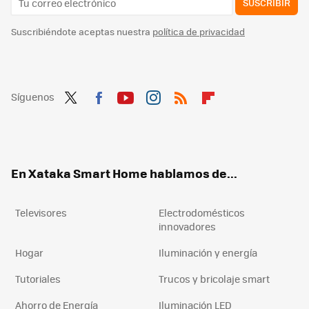
SUSCRIBIR
Suscribiéndote aceptas nuestra
política de privacidad
Síguenos
Twit
Fac
You
Inst
RSS
Flip
ter
ebo
tub
agr
boa
ok
e
am
rd
En Xataka Smart Home hablamos de...
Televisores
Electrodomésticos
innovadores
Hogar
Iluminación y energía
Tutoriales
Trucos y bricolaje smart
Ahorro de Energía
Iluminación LED