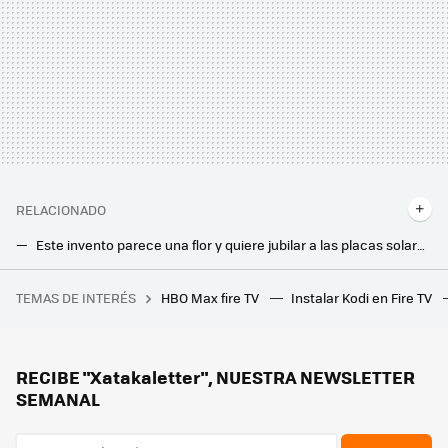
RELACIONADO
Este invento parece una flor y quiere jubilar a las placas solares. Energía limpia que además sirve para decorar los edificios
Sin aspas, sin ruido y más pequeños que las placas solares. Estos aerogeneradores para tejados ofrecen energía las 24 horas
TEMAS DE INTERÉS
HBO Max fire TV
Instalar Kodi en Fire TV
Un joven de 19 años hackeó el iPhone, fue contratado por Apple y terminó despedido por no contestar a un correo
La Unión Europea quiere que paguemos menos por la factura de la luz: este es el plan que han propuesto
Este electricista me ha enseñado cómo mantener segura la instalación eléctrica en casa y lo estaba haciendo mal
RECIBE "Xatakaletter", NUESTRA NEWSLETTER
SEMANAL