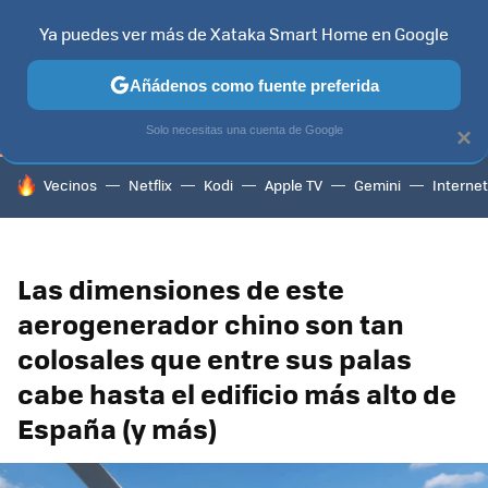
Ya puedes ver más de Xataka Smart Home en Google
TELEVISORES
CONTENIDOS SMART TV
SELECCIÓN
HOG
Añádenos como fuente preferida
Solo necesitas una cuenta de Google
×
HOY SE HABLA DE
Vecinos
Netflix
Kodi
Apple TV
Gemini
Internet
Las dimensiones de este
aerogenerador chino son tan
colosales que entre sus palas
cabe hasta el edificio más alto de
España (y más)