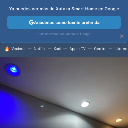
Ya puedes ver más de Xataka Smart Home en Google
MENÚ
NUEVO
Añádenos como fuente preferida
TELEVISORES
CONTENIDOS SMART TV
SELECCIÓN
Solo necesitas una cuenta de Google
×
HOY SE HABLA DE
Vecinos
Netflix
Kodi
Apple TV
Gemini
Interne