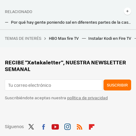
RELACIONADO
Por qué hay gente poniendo sal en diferentes partes de la casa y cómo hacerlo correctamente
Toda mi vida lavando mal los platos y ahora me entero que esta es la forma correcta de hacerlo: ahorro agua y tiempo
TEMAS DE INTERÉS
HBO Max fire TV
Instalar Kodi en Fire TV
La temporada 2 de 'Sandman' certifica su tremendo fracaso en Netflix y demuestra que ser número 1 en la plataforma sirve de poco
No sabía que el detergente líquido del lavavajillas sirve para todas estas cosas: Así podemos sacarle partido más allá de lavar los platos
Cómo quitar el sarro del inodoro fácilmente: este truco con papel de cocina lo logra
RECIBE "Xatakaletter", NUESTRA NEWSLETTER
SEMANAL
SUSCRIBIR
Suscribiéndote aceptas nuestra
política de privacidad
Síguenos
Twit
Fac
You
Inst
RSS
Flip