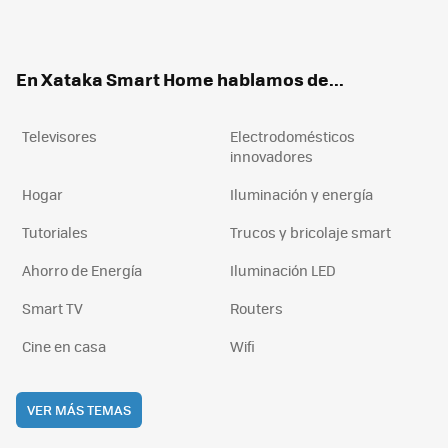
ter
ebo
tub
agr
boa
ok
e
am
rd
En Xataka Smart Home hablamos de...
Televisores
Electrodomésticos
innovadores
Hogar
Iluminación y energía
Tutoriales
Trucos y bricolaje smart
Ahorro de Energía
Iluminación LED
Smart TV
Routers
Cine en casa
Wifi
VER MÁS TEMAS