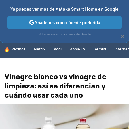
Ya puedes ver más de Xataka Smart Home en Google
TELEVISORES
CONTENIDOS SMART TV
SELECCIÓN
HOG
Añádenos como fuente preferida
Solo necesitas una cuenta de Google
×
HOY SE HABLA DE
Vecinos
Netflix
Kodi
Apple TV
Gemini
Internet
Vinagre blanco vs vinagre de
limpieza: así se diferencian y
cuándo usar cada uno