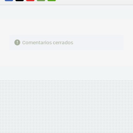
FACEBOOK
TWITTER
FLIPBOARD
E-
WHATSAPP
MAIL
Comentarios cerrados