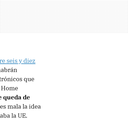
re seis y diez
habrán
ctrónicos que
rt Home
ue queda de
es mala la idea
ba la UE.