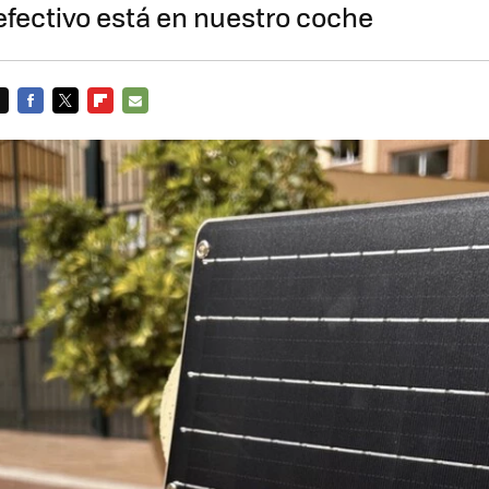
efectivo está en nuestro coche
FACEBOOK
TWITTER
FLIPBOARD
E-
MAIL