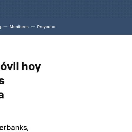
g
Monitores
Proyector
óvil hoy
s
a
werbanks,