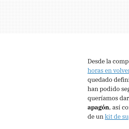
Desde la compa
horas en volve
quedado defini
han podido se
queríamos da
apagón
, así 
de un
kit de s