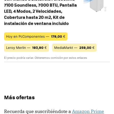
7100 Soundless, 7000 BTU, Pantalla
LED, 4 Modos, 2 Velocidades,
Cobertura hasta 20 m2, Kit de
instalación de ventana incluido
179,00
Hoy en PcComponentes —
€
193,90
259,00
Leroy Merlin —
€
MediaMarkt —
€
El precio podría variar. Obtenemos comisión por estos enlaces
Más ofertas
Recuerda que suscribiéndote a
Amazon Prime