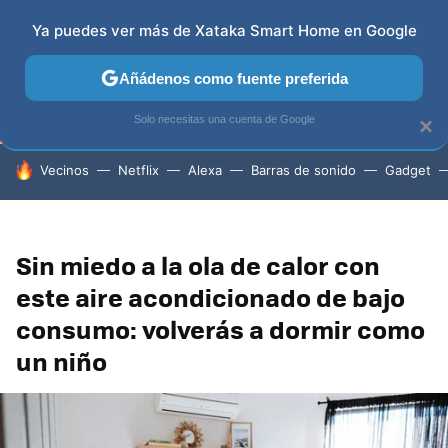
Ya puedes ver más de Xataka Smart Home en Google
TELEVISORES
CONTENIDOS SMART TV
SELECCIÓN
Añádenos como fuente preferida
Solo necesitas una cuenta de Google
×
HOY SE HABLA DE
Vecinos
Netflix
Alexa
Barras de sonido
Gadget
Sin miedo a la ola de calor con
este aire acondicionado de bajo
consumo: volverás a dormir como
un niño