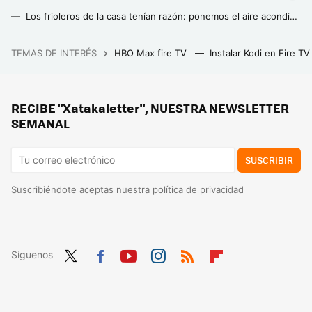
Los frioleros de la casa tenían razón: ponemos el aire acondicionado demasiado frío y esto nos hace gastar más luz, según Daikin
Este invento permite enfriar la casa y quiere jubilar al aire acondicionado al funcionar sin electricidad
TEMAS DE INTERÉS
HBO Max fire TV
Instalar Kodi en Fire T
MediaMarkt tiene el PC gaming con el equilibrio perfecto entre potencia y precio: RTX 4060 y 32 GB de RAM sin gastar de más
Cuesta menos de 2 euros. Este es el truco que usan en los países más fríos de Europa para mantener la casa caliente sin estufas
RECIBE "Xatakaletter", NUESTRA NEWSLETTER
El truco para quitar las manchas de la mampara de la ducha, bañera y cuarto de baño: así puedes hacerlo
SEMANAL
SUSCRIBIR
Suscribiéndote aceptas nuestra
política de privacidad
Síguenos
Twit
Fac
You
Inst
RSS
Flip
ter
ebo
tub
agr
boa