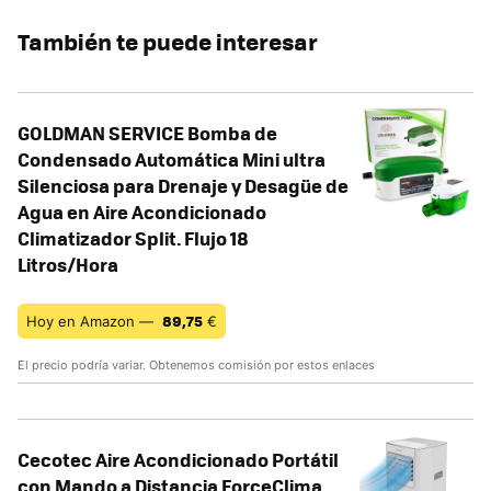
También te puede interesar
GOLDMAN SERVICE Bomba de
Condensado Automática Mini ultra
Silenciosa para Drenaje y Desagüe de
Agua en Aire Acondicionado
Climatizador Split. Flujo 18
Litros/Hora
89,75
Hoy en Amazon —
€
El precio podría variar. Obtenemos comisión por estos enlaces
Cecotec Aire Acondicionado Portátil
con Mando a Distancia ForceClima