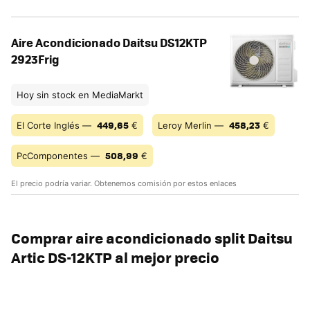
Aire Acondicionado Daitsu DS12KTP
2923Frig
Hoy sin stock en MediaMarkt
449,65
458,23
El Corte Inglés —
€
Leroy Merlin —
€
508,99
PcComponentes —
€
El precio podría variar. Obtenemos comisión por estos enlaces
Comprar aire acondicionado split Daitsu
Artic DS-12KTP al mejor precio