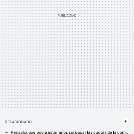
RELACIONADO
Pensaba que podía estar años sin pagar las cuotas de la comunidad de vecinos y que prescribían. Esto es lo que dice la Ley