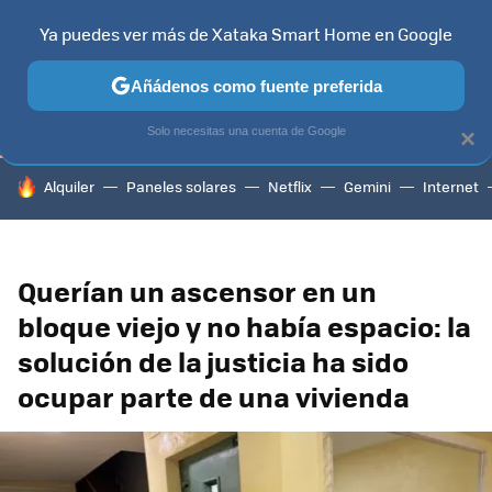
Ya puedes ver más de Xataka Smart Home en Google
TELEVISORES
CONTENIDOS SMART TV
SELECCIÓN
HOG
Añádenos como fuente preferida
Solo necesitas una cuenta de Google
×
HOY SE HABLA DE
Alquiler
Paneles solares
Netflix
Gemini
Internet
Querían un ascensor en un
bloque viejo y no había espacio: la
solución de la justicia ha sido
ocupar parte de una vivienda