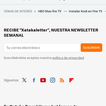
Si tu vecino pide obras en el ascensor atento a esta sentencia: te puede ahorrar miles de euros en derramas
TEMAS DE INTERÉS
HBO Max fire TV
Instalar Kodi en Fire TV
Ryan Reynolds une fuerzas con los directores de la mejor película de aventuras de los últimos años en el genial tráiler de 'Mayday'
Tus vecinos pueden prohibirte usar la piscina y la Ley lo permite: pero solo pueden hacerlo en un caso
Antes tiraba las cáscaras de pistacho, pero ahora me he dado cuenta de que son un tesoro para mis plantas
RECIBE "Xatakaletter", NUESTRA NEWSLETTER
SEMANAL
SUSCRIBIR
Suscribiéndote aceptas nuestra
política de privacidad
Síguenos
Twit
Fac
You
Inst
RSS
Flip
ter
ebo
tub
agr
boa
ok
e
am
rd