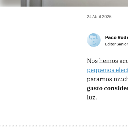
24 Abril 2025
Paco Rod
Editor Senior
Nos hemos aco
pequeños elec
pararnos much
gasto conside
luz.