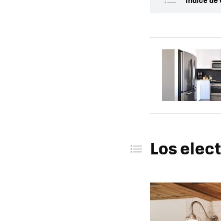
Índice de 
Los ele
Haciend
Los elec