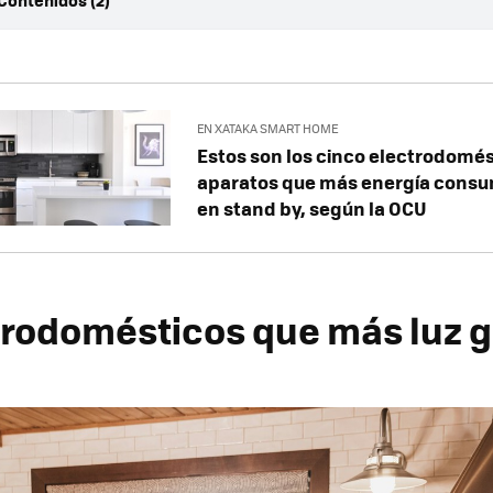
Contenidos (2)
ctrodomésticos que más luz gastan
o números: frigorífico vs vitrocerámica/inducción/horno
EN XATAKA SMART HOME
Estos son los cinco electrodomés
aparatos que más energía consu
en stand by, según la OCU
trodomésticos que más luz 