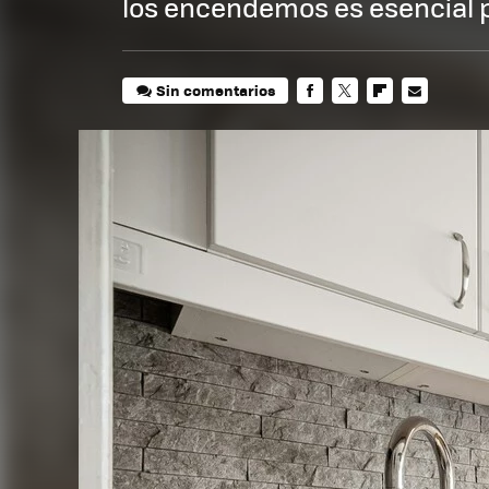
los encendemos es esencial pa
Sin comentarios
FACEBOOK
TWITTER
FLIPBOARD
E-
MAIL