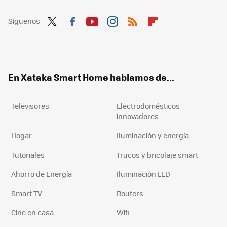
Síguenos
Twit
Fac
You
Inst
RSS
Flip
ter
ebo
tub
agr
boa
ok
e
am
rd
En Xataka Smart Home hablamos de...
Televisores
Electrodomésticos
innovadores
Hogar
Iluminación y energía
Tutoriales
Trucos y bricolaje smart
Ahorro de Energía
Iluminación LED
Smart TV
Routers
Cine en casa
Wifi