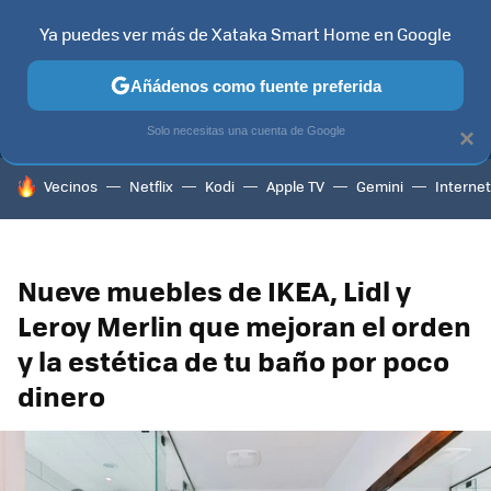
Ya puedes ver más de Xataka Smart Home en Google
MENÚ
NUEVO
Añádenos como fuente preferida
TELEVISORES
CONTENIDOS SMART TV
SELECCIÓN
HOG
Solo necesitas una cuenta de Google
×
HOY SE HABLA DE
Vecinos
Netflix
Kodi
Apple TV
Gemini
Internet
Nueve muebles de IKEA, Lidl y
Leroy Merlin que mejoran el orden
y la estética de tu baño por poco
dinero