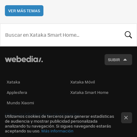
VER MÁS TEMAS
BUSCA
SUBIR
Xataka
Xataka Móvil
Applesfera
Xataka Smart Home
Mundo Xiaomi
Otras publicaciones de Webedia
Utilizamos cookies de terceros para generar estadísticas
de audiencia y mostrar publicidad personalizada
analizando tu navegación. Si sigues navegando estarás
aceptando su uso.
Más información