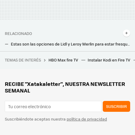
RELACIONADO
Estas son las opciones de Lidl y Leroy Merlin para estar fresquitos en terrazas, balcones, patios y jardines
Esta es la solución barata que vende IKEA que me ha servido para organizar la basura en casa: ya lo tengo todo ordenado
TEMAS DE INTERÉS
HBO Max fire TV
Instalar Kodi en Fire TV
Siete películas en streaming para pasar miedo (pero miedo de verdad) de cara a este Halloween
Este invento permite usar pellet en todas las estufas y chimeneas aunque sean de leña y ahorrar dinero para generar calor
El agujero del mango de las sartenes no está de adorno: estos son sus dos usos principales
RECIBE "Xatakaletter", NUESTRA NEWSLETTER
SEMANAL
SUSCRIBIR
Suscribiéndote aceptas nuestra
política de privacidad