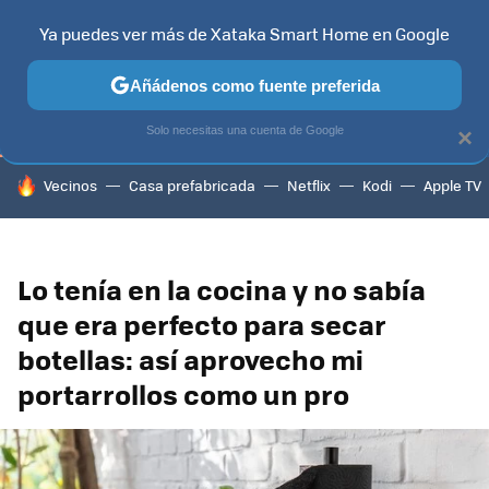
Ya puedes ver más de Xataka Smart Home en Google
TELEVISORES
CONTENIDOS SMART TV
SELECCIÓN
HOG
Añádenos como fuente preferida
Solo necesitas una cuenta de Google
×
HOY SE HABLA DE
Vecinos
Casa prefabricada
Netflix
Kodi
Apple TV
Lo tenía en la cocina y no sabía
que era perfecto para secar
botellas: así aprovecho mi
portarrollos como un pro