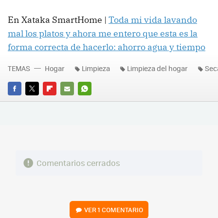
En Xataka SmartHome |
Toda mi vida lavando
mal los platos y ahora me entero que esta es la
forma correcta de hacerlo: ahorro agua y tiempo
TEMAS
Hogar
Limpieza
Limpieza del hogar
Sec
FACEBOOK
TWITTER
FLIPBOARD
E-
WHATSAPP
MAIL
Comentarios cerrados
VER
1 COMENTARIO