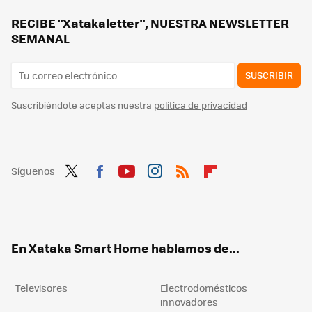
Las lavadoras tienen una función muy desconocida e indispensable: evita que huela mal y hace que funcione como el primer día
RECIBE "Xatakaletter", NUESTRA NEWSLETTER
SEMANAL
SUSCRIBIR
Suscribiéndote aceptas nuestra
política de privacidad
Síguenos
Twit
Fac
You
Inst
RSS
Flip
ter
ebo
tub
agr
boa
ok
e
am
rd
En Xataka Smart Home hablamos de...
Televisores
Electrodomésticos
innovadores