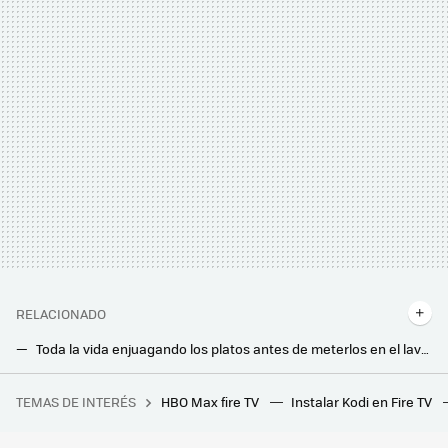
RELACIONADO
Toda la vida enjuagando los platos antes de meterlos en el lavavajillas y resulta que lo estaba haciendo mal. Estos son los motivos
Pensaba que los espráis con lejía servían para casi todo, pero no. Estos son los usos recomendados según Mercadona
TEMAS DE INTERÉS
HBO Max fire TV
Instalar Kodi en Fire TV
Los estadios de España quieren llegar a tiempo al Mundial 2030. El problema es quién lo paga
Las bayetas de microfibra son útiles para la limpieza, pero sin usar la técnica de desinfección correcta reduce la higiene y favorece los malos olores