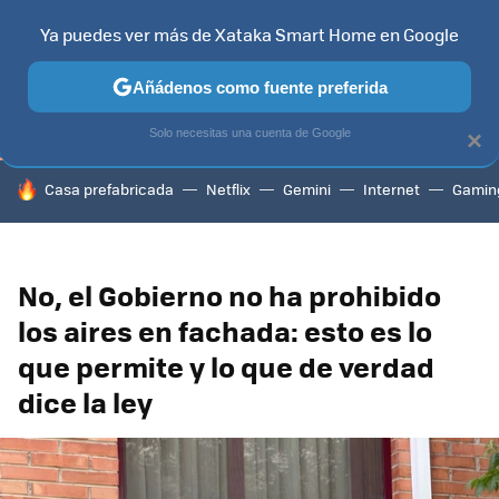
Ya puedes ver más de Xataka Smart Home en Google
TELEVISORES
CONTENIDOS SMART TV
SELECCIÓN
HOG
Añádenos como fuente preferida
Solo necesitas una cuenta de Google
×
HOY SE HABLA DE
Casa prefabricada
Netflix
Gemini
Internet
Gamin
No, el Gobierno no ha prohibido
los aires en fachada: esto es lo
que permite y lo que de verdad
dice la ley