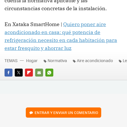
cuenta la normativa aplicable y las
circunstancias concretas de la instalación.
En Xataka SmartHome |
Quiero poner aire
acondicionado en casa: qué potencia de
refrigeración necesito en cada habitación para
estar fresquito y ahorrar luz
TEMAS
Hogar
Normativa
Aire acondicionado
Le
FACEBOOK
TWITTER
FLIPBOARD
E-
WHATSAPP
MAIL
ENTRAR Y ENVIAR UN COMENTARIO