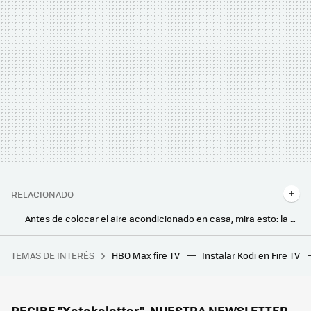
RELACIONADO
Antes de colocar el aire acondicionado en casa, mira esto: la multa puede ser importante
La Ley es clara: ya no es solo un aparato de aire, también está prohibido poner un toldo sin permiso en tu comunidad
TEMAS DE INTERÉS
HBO Max fire TV
Instalar Kodi en Fire TV
Canarias tiene una patata caliente entre manos. Una gigantesca estatua franquista que ni Franco quiso
Así recomienda dormir cuando hace calor, Roberto Brasero: “todas las partes de tu cuerpo sudarán menos”
Mitsubishi, Daikin, LG, Samsung... todos coinciden: “si tu aire acondicionado tiene esta pieza, nunca la laves”
RECIBE "Xatakaletter", NUESTRA NEWSLETTER