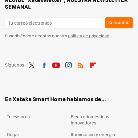
SEMANAL
SUSCRIBIR
Suscribiéndote aceptas nuestra
política de privacidad
Síguenos
Twit
Fac
You
Inst
RSS
Flip
ter
ebo
tub
agr
boa
ok
e
am
rd
En Xataka Smart Home hablamos de...
Televisores
Electrodomésticos
innovadores
Hogar
Iluminación y energía