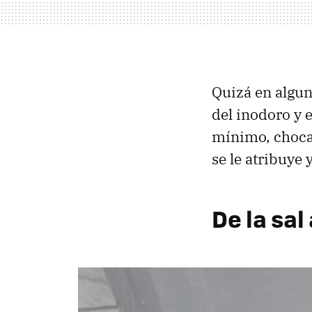
Quizá en algun
del inodoro y 
mínimo, choca
se le atribuye 
De la sal