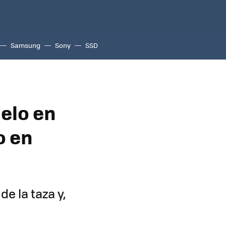
Samsung
Sony
SSD
elo en
o en
de la taza y,