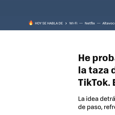
HOY SE HABLA DE
Wi-Fi
Netflix
Altavoc
He prob
la taza 
TikTok.
La idea detrá
de paso, ref