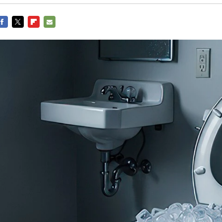
FACEBOOK
TWITTER
FLIPBOARD
E-
MAIL