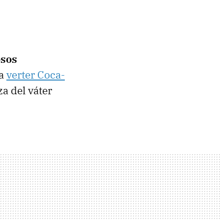
osos
ta
verter Coca-
za del váter