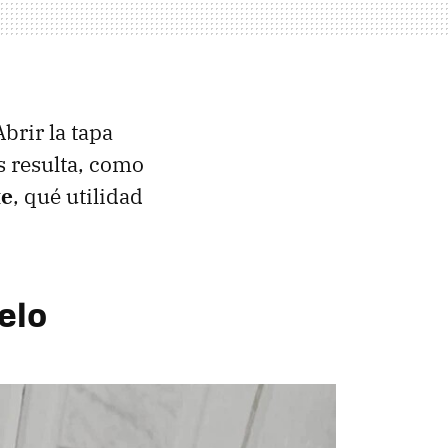
brir la tapa
s resulta, como
te
, qué utilidad
ielo