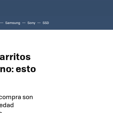
Samsung
Sony
SSD
carritos
ano: esto
a compra son
iedad
s