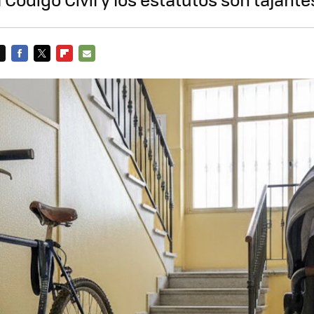
FACEBOOK
TWITTER
FLIPBOARD
E-
MAIL