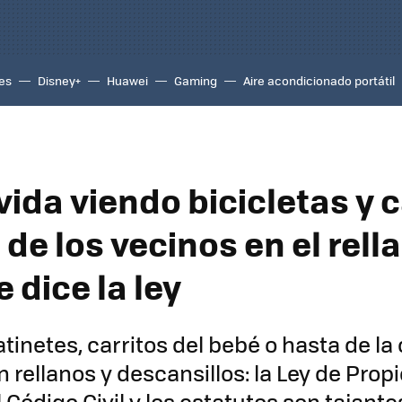
es
Disney+
Huawei
Gaming
Aire acondicionado portátil
vida viendo bicicletas y 
de los vecinos en el rell
e dice la ley
patinetes, carritos del bebé o hasta de l
n rellanos y descansillos: la Ley de Prop
l Código Civil y los estatutos son tajante