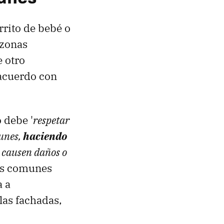
rrito de bebé o
 zonas
 otro
acuerdo con
o debe '
respetar
unes,
haciendo
 causen daños o
tos comunes
a a
las fachadas,