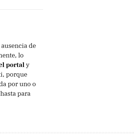
 ausencia de
mente, lo
el portal
y
ti, porque
da por uno o
hasta para