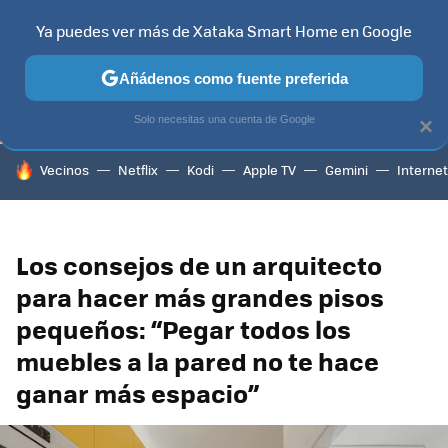
Ya puedes ver más de Xataka Smart Home en Google
TELEVISORES
CONTENIDOS SMART TV
SELECCIÓN
HOG
Añádenos como fuente preferida
Solo necesitas una cuenta de Google
×
HOY SE HABLA DE
Vecinos
Netflix
Kodi
Apple TV
Gemini
Internet
Los consejos de un arquitecto
para hacer más grandes pisos
pequeños: “Pegar todos los
muebles a la pared no te hace
ganar más espacio”