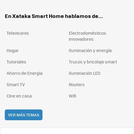
ter
ebo
tub
agr
boa
ok
e
am
rd
En Xataka Smart Home hablamos de...
Televisores
Electrodomésticos
innovadores
Hogar
Iluminación y energía
Tutoriales
Trucos y bricolaje smart
Ahorro de Energía
Iluminación LED
Smart TV
Routers
Cine en casa
Wifi
VER MÁS TEMAS