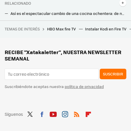
RELACIONADO
Así es el espectacular cambio de una cocina ochentera: de no caber casi nada, a meter hasta una mesa y asientos
Hay algo mucho mejor que las duchas italianas en 2026: las casas de diseño futurista apuestan por esta tendencia
TEMAS DE INTERÉS
HBO Max fire TV
Instalar Kodi en Fire TV
Sony por fin confirma los precios regionales en PlayStation Store para Latinoamérica, pero los jugadores mexicanos están decepcionados
No sabía que mi lavadora y lavavajillas tenían esta opción: ahora la usamos a diario para ahorrar en la factura de la luz
Cómo mantener la casa fresca sin poner el aire acondicionado: los trucos tradicionales que siguen funcionando
RECIBE "Xatakaletter", NUESTRA NEWSLETTER
SEMANAL
SUSCRIBIR
Suscribiéndote aceptas nuestra
política de privacidad
Síguenos
Twit
Fac
You
Inst
RSS
Flip