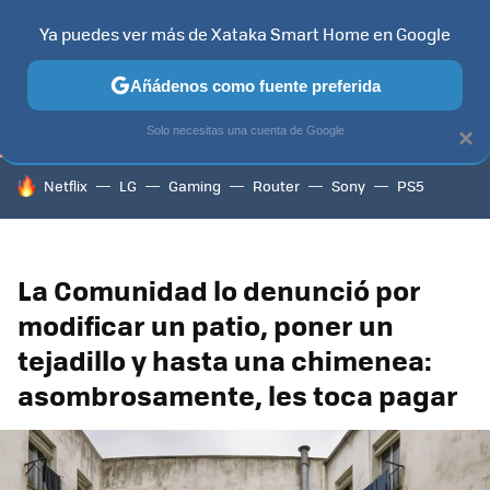
Ya puedes ver más de Xataka Smart Home en Google
TELEVISORES
CONTENIDOS SMART TV
SELECCIÓN
HOG
Añádenos como fuente preferida
Solo necesitas una cuenta de Google
×
HOY SE HABLA DE
Netflix
LG
Gaming
Router
Sony
PS5
La Comunidad lo denunció por
modificar un patio, poner un
tejadillo y hasta una chimenea:
asombrosamente, les toca pagar