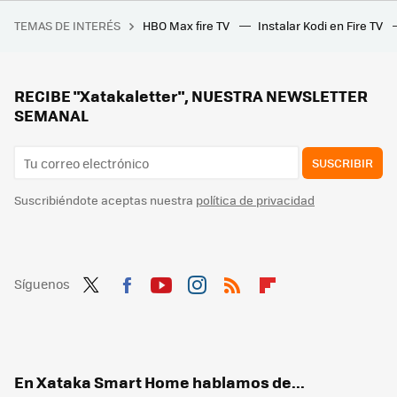
Hasta 22.000 euros de ayuda para reformar tu vivienda. Así son las nuevas ayudas del Gobierno
TEMAS DE INTERÉS
HBO Max fire TV
Instalar Kodi en Fire TV
Christopher Nolan replica al derrotismo de Matt Damon sobre 'La Odisea': "El cine es vital y esencial, y sigue transformándose"
Tus vecinos pueden prohibirte usar la piscina y la Ley lo permite: pero solo pueden hacerlo en un caso
IKEA lanza sus nuevos muebles y accesorios portátiles y plegables para facilitar las mudanzas
RECIBE "Xatakaletter", NUESTRA NEWSLETTER
SEMANAL
SUSCRIBIR
Suscribiéndote aceptas nuestra
política de privacidad
Síguenos
Twit
Fac
You
Inst
RSS
Flip
ter
ebo
tub
agr
boa
ok
e
am
rd
En Xataka Smart Home hablamos de...