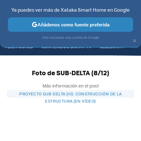
Ya puedes ver más de Xataka Smart Home en Google
Añádenos como fuente preferida
MENÚ
NUEVO
×
Solo necesitas una cuenta de Google
TELEVISORES
CONTENIDOS SMART TV
SELECCIÓN
HOG
Foto de SUB-DELTA (8/12)
Más información en el post
PROYECTO SUB-DELTA (III): CONSTRUCCIÓN DE LA
ESTRUCTURA (EN VÍDEO)