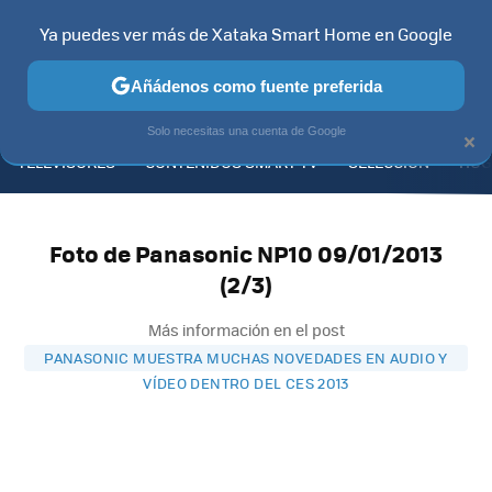
Ya puedes ver más de Xataka Smart Home en Google
Añádenos como fuente preferida
MENÚ
NUEVO
×
Solo necesitas una cuenta de Google
TELEVISORES
CONTENIDOS SMART TV
SELECCIÓN
HOG
Foto de Panasonic NP10 09/01/2013
(2/3)
Más información en el post
PANASONIC MUESTRA MUCHAS NOVEDADES EN AUDIO Y
VÍDEO DENTRO DEL CES 2013