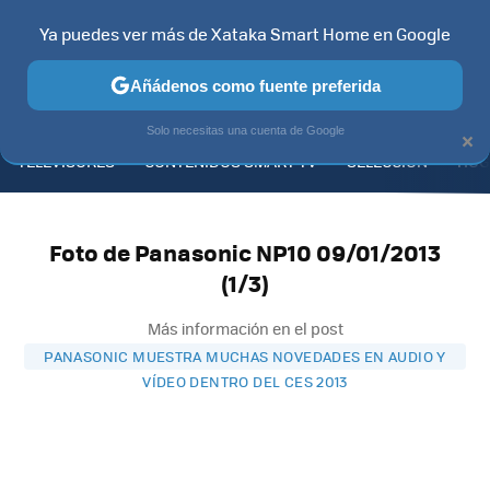
Ya puedes ver más de Xataka Smart Home en Google
Añádenos como fuente preferida
MENÚ
NUEVO
×
Solo necesitas una cuenta de Google
TELEVISORES
CONTENIDOS SMART TV
SELECCIÓN
HOG
Foto de Panasonic NP10 09/01/2013
(1/3)
Más información en el post
PANASONIC MUESTRA MUCHAS NOVEDADES EN AUDIO Y
VÍDEO DENTRO DEL CES 2013