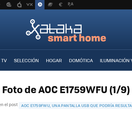
 TV
SELECCIÓN
HOGAR
DOMÓTICA
ILUMINACIÓN 
Foto de AOC E1759WFU (1/9)
n el post
AOC E1759FWU, UNA PANTALLA USB QUE PODRÍA RESULT