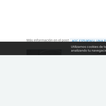
Más información en el post
AOC E1759FWU, UNA 
Utilizamos cookies de t
analizando tu navegaci