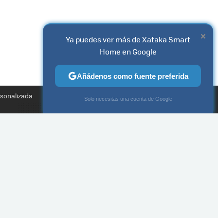
×
Ya puedes ver más de Xataka Smart
Home en Google
Añádenos como fuente preferida
TWEET
rsonalizada
×
Solo necesitas una cuenta de Google