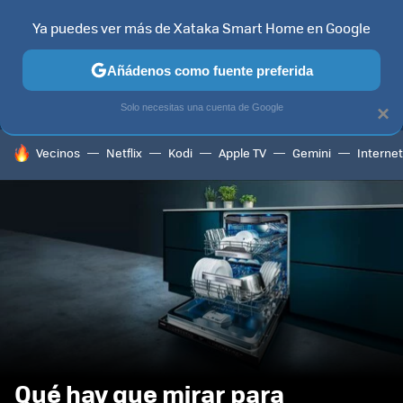
Ya puedes ver más de Xataka Smart Home en Google
MENÚ
NUEVO
Añádenos como fuente preferida
TELEVISORES
CONTENIDOS SMART TV
SELECCIÓN
HOG
Solo necesitas una cuenta de Google
×
HOY SE HABLA DE
Vecinos
Netflix
Kodi
Apple TV
Gemini
Internet
Qué hay que mirar para