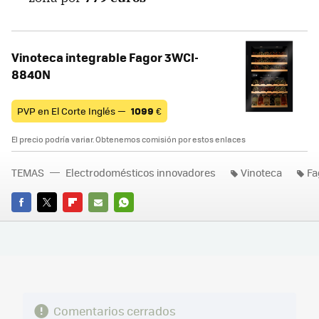
Vinoteca integrable Fagor 3WCI-
8840N
PVP en El Corte Inglés —
1099
€
El precio podría variar. Obtenemos comisión por estos enlaces
TEMAS
Electrodomésticos innovadores
Vinoteca
Fa
FACEBOOK
TWITTER
FLIPBOARD
E-
WHATSAPP
MAIL
Comentarios cerrados