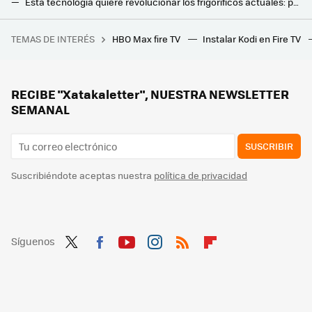
Esta tecnología quiere revolucionar los frigoríficos actuales: promete hacer que usen la luz cuándo es más barata
ALDI lanza su solución "low cost" para tener las bebidas fresquitas este verano: así es su mininevera portátil
TEMAS DE INTERÉS
HBO Max fire TV
Instalar Kodi en Fire TV
Por fin el aspecto más oscuro de Android ve la luz. Ahora nuestros móviles durarán tanto que volverán a ir lentos
ALDI lanza por tiempo limitado sus dos freidoras de aire baratas: a la venta esta semana con precios muy competitivos
Termina el invierno y Lidl está liquidando sus equipos de calefacción con grandes descuentos: estos son los más interesantes
RECIBE "Xatakaletter", NUESTRA NEWSLETTER
SEMANAL
SUSCRIBIR
Suscribiéndote aceptas nuestra
política de privacidad
Síguenos
Twit
Fac
You
Inst
RSS
Flip
ter
ebo
tub
agr
boa
ok
e
am
rd