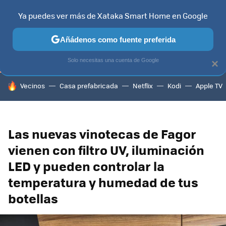
Ya puedes ver más de Xataka Smart Home en Google
TELEVISORES
CONTENIDOS SMART TV
SELECCIÓN
HOG
Añádenos como fuente preferida
Solo necesitas una cuenta de Google
×
HOY SE HABLA DE
Vecinos
Casa prefabricada
Netflix
Kodi
Apple TV
Las nuevas vinotecas de Fagor
vienen con filtro UV, iluminación
LED y pueden controlar la
temperatura y humedad de tus
botellas