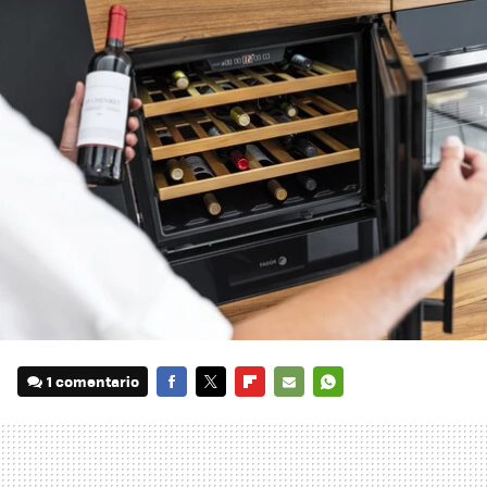
1 comentario
FACEBOOK
TWITTER
FLIPBOARD
E-
WHATSAPP
MAIL