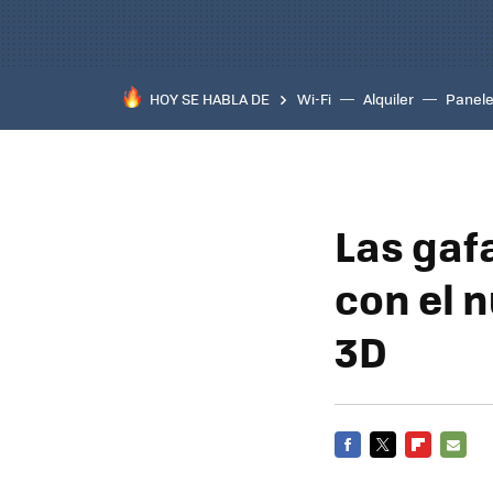
HOY SE HABLA DE
Wi-Fi
Alquiler
Panele
Las gaf
con el 
3D
FACEBOOK
TWITTER
FLIPBOARD
E-