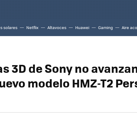
s solares
Netflix
Altavoces
Huawei
Gaming
Aire ac
as 3D de Sony no avanz
nuevo modelo HMZ-T2 Per