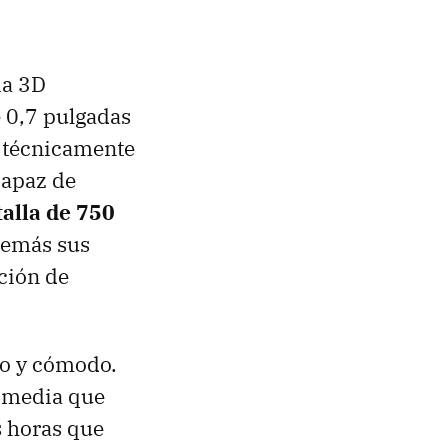
ia 3D
 0,7 pulgadas
o técnicamente
capaz de
alla de 750
demás sus
ción de
ro y cómodo.
e media que
s horas que