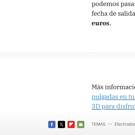
podemos pasar 
fecha de sali
euros
.
Más informaci
pulgadas en tu
3D para disfru
TEMAS
Electrodo
FACEBOOK
TWITTER
FLIPBOARD
E-