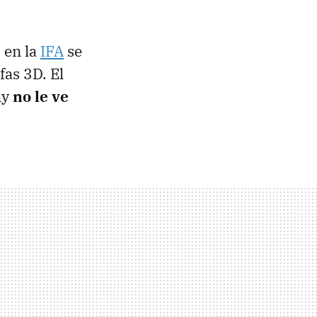
 en la
IFA
se
as 3D. El
ny
no le ve