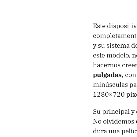
Este disposit
completamente 
y su sistema d
este modelo, n
hacernos creer
pulgadas
, co
minúsculas pan
1280×720 píxe
Su principal y
No olvidemos q
dura una pelíc