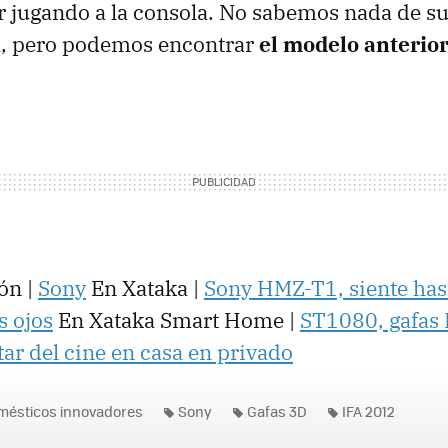
jugando a la consola. No sabemos nada de su
da, pero podemos encontrar
el modelo anterio
ón |
Sony
En Xataka |
Sony HMZ-T1, siente has
s ojos
En Xataka Smart Home |
ST1080, gafas 
tar del cine en casa en privado
mésticos innovadores
Sony
Gafas 3D
IFA 2012