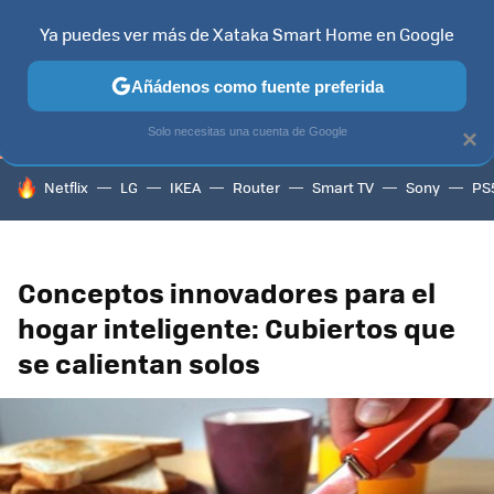
Ya puedes ver más de Xataka Smart Home en Google
TELEVISORES
CONTENIDOS SMART TV
SELECCIÓN
HOG
Añádenos como fuente preferida
Solo necesitas una cuenta de Google
×
HOY SE HABLA DE
Netflix
LG
IKEA
Router
Smart TV
Sony
PS
Conceptos innovadores para el
hogar inteligente: Cubiertos que
se calientan solos