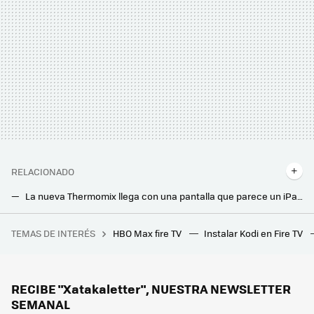
RELACIONADO
La nueva Thermomix llega con una pantalla que parece un iPad y abraza la suscripción para poder usar las más de 100.000 recetas
Un cocinero profesional me ha enseñado algo que casi nadie sabe. La función que poca gente usa en la freidora de aire
TEMAS DE INTERÉS
HBO Max fire TV
Instalar Kodi en Fire TV
El verdadero problema tras la inundación de Bahía Blanca que dejó 16 muertos y 900 evacuados: no se trata del proyecto HAARP
Este es el error habitual que puede estropear tu freidora de aire: debes evitarlo
El nuevo aire acondicionado inteligente de LG quiere que gastemos menos luz gracias a la IA
RECIBE "Xatakaletter", NUESTRA NEWSLETTER
SEMANAL