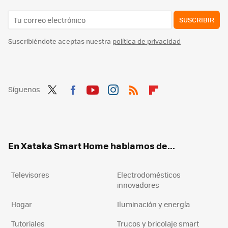
SUSCRIBIR
Suscribiéndote aceptas nuestra
política de privacidad
Síguenos
Twit
Fac
You
Inst
RSS
Flip
ter
ebo
tub
agr
boa
ok
e
am
rd
En Xataka Smart Home hablamos de...
Televisores
Electrodomésticos
innovadores
Hogar
Iluminación y energía
Tutoriales
Trucos y bricolaje smart