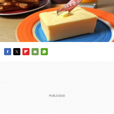
FACEBOOK
TWITTER
FLIPBOARD
E-
WHATSAPP
MAIL