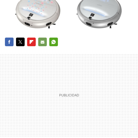
FACEBOOK
TWITTER
FLIPBOARD
E-
WHATSAPP
MAIL