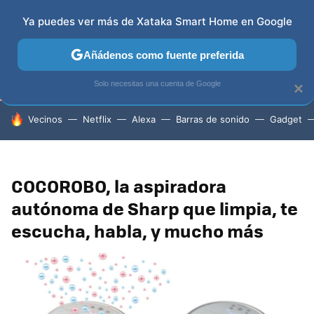
Ya puedes ver más de Xataka Smart Home en Google
TELEVISORES
CONTENIDOS SMART TV
SELECCIÓN
Añádenos como fuente preferida
Solo necesitas una cuenta de Google
×
HOY SE HABLA DE
Vecinos
Netflix
Alexa
Barras de sonido
Gadget
COCOROBO, la aspiradora
autónoma de Sharp que limpia, te
escucha, habla, y mucho más