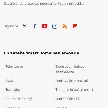
Suscribiéndote aceptas nuestra
política de privacidad
Síguenos
Twit
Fac
You
Inst
RSS
Flip
ter
ebo
tub
agr
boa
ok
e
am
rd
En Xataka Smart Home hablamos de...
Televisores
Electrodomésticos
innovadores
Hogar
Iluminación y energía
Tutoriales
Trucos y bricolaje smart
Ahorro de Energía
Iluminación LED
Smart TV
Routers