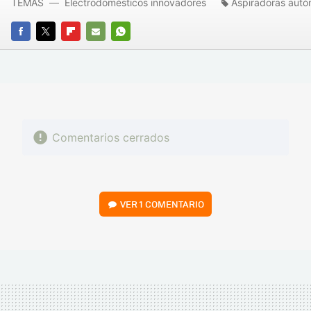
TEMAS
Electrodomésticos innovadores
Aspiradoras aut
FACEBOOK
TWITTER
FLIPBOARD
E-
WHATSAPP
MAIL
Comentarios cerrados
VER
1 COMENTARIO