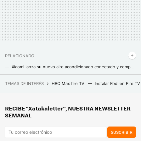
RELACIONADO
Xiaomi lanza su nuevo aire acondicionado conectado y compacto para refrescar tu casa: así nos prepara la firma para evitar el calor
La OCU pone a prueba 45 freidoras de aire baratas: estas son las tres mejores por menos de 80 euros
TEMAS DE INTERÉS
HBO Max fire TV
Instalar Kodi en Fire T
MacBook Air M4, análisis: si el portátil más interesante de Apple ahora cuesta menos y es más potente, apaga y vámonos
El nuevo aire acondicionado inteligente de LG quiere que gastemos menos luz gracias a la IA
RECIBE "Xatakaletter", NUESTRA NEWSLETTER
El vídeo de TikTok que triunfa enseñando cómo limpiar la freidora de aire: esto es lo que conviene hacer
SEMANAL
SUSCRIBIR