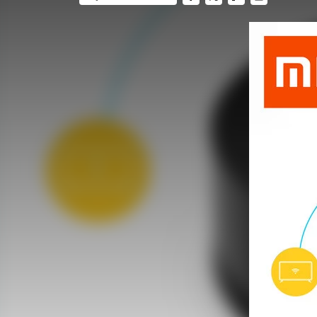
FACEBOOK
TWITTER
FLIPBOARD
E-
MAIL