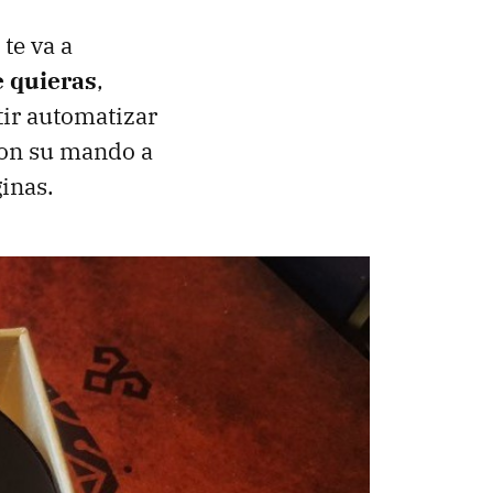
te va a
e quieras
,
tir automatizar
con su mando a
inas.