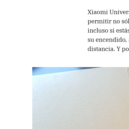
Xiaomi Univers
permitir no só
incluso si est
su encendido,
distancia. Y p