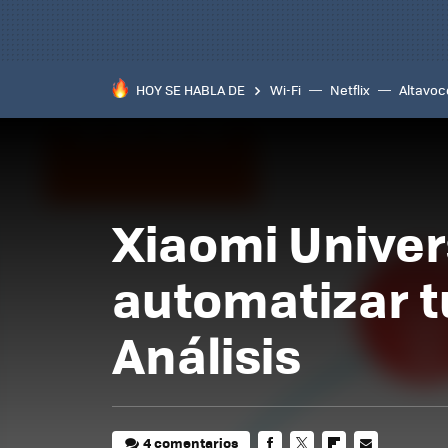
HOY SE HABLA DE
Wi-Fi
Netflix
Altavoc
Xiaomi Univer
automatizar t
Análisis
4 comentarios