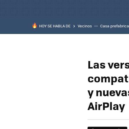
HOY SE HABLA DE
Vecinos
Casa prefabric
Las ver
compati
y nueva
AirPlay