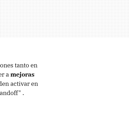
iones tanto en
er a
mejoras
den activar en
andoff" .