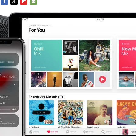
FACEBOOK
TWITTER
FLIPBOARD
E-
MAIL