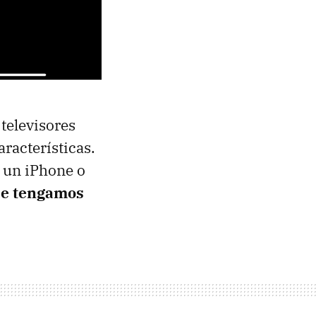
televisores
racterísticas.
e un iPhone o
ue tengamos