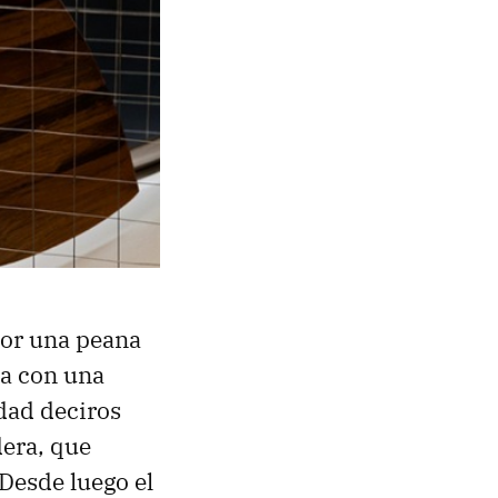
por una peana
ta con una
dad deciros
dera, que
Desde luego el