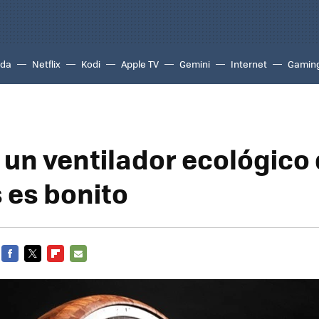
ada
Netflix
Kodi
Apple TV
Gemini
Internet
Gamin
, un ventilador ecológico
es bonito
FACEBOOK
TWITTER
FLIPBOARD
E-
MAIL