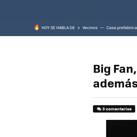
HOY SE HABLA DE
Vecinos
Casa prefabric
Big Fan
además 
3 comentarios