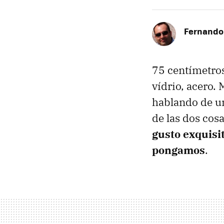
Fernando
75 centímetros
vídrio, acero.
hablando de un
de las dos cos
gusto exquisi
pongamos
.