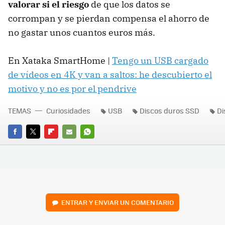
valorar si el riesgo
de que los datos se
corrompan y se pierdan compensa el ahorro de
no gastar unos cuantos euros más.
En Xataka SmartHome |
Tengo un USB cargado
de vídeos en 4K y van a saltos: he descubierto el
motivo y no es por el pendrive
TEMAS
Curiosidades
USB
Discos duros SSD
Di
FACEBOOK
TWITTER
FLIPBOARD
E-
WHATSAPP
MAIL
ENTRAR Y ENVIAR UN COMENTARIO