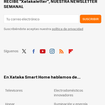
Tu salón está estropeando el sonido de tu tele y altavoces: así puedes evitarlo sin gastar un euro
RECIBE "Xatakaletter", NUESTRA NEWSLETTER
SEMANAL
SUSCRIBIR
Suscribiéndote aceptas nuestra
política de privacidad
Síguenos
Twit
Fac
You
Inst
RSS
Flip
ter
ebo
tub
agr
boa
ok
e
am
rd
En Xataka Smart Home hablamos de...
Televisores
Electrodomésticos
innovadores
Hogar
Iluminación y energía