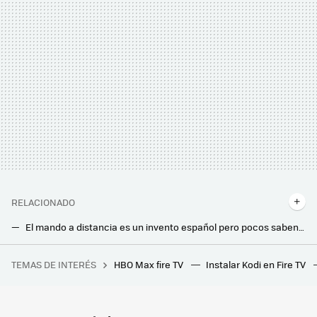
RELACIONADO
El mando a distancia es un invento español pero pocos saben que llegó hace más de siglo, antes que la tele
Harto de que ignorasen la señal de su parking, instaló pinchos metálicos: ya ha reventado más de 10 ruedas
TEMAS DE INTERÉS
HBO Max fire TV
Instalar Kodi en Fire TV
Pedrerol deja Atresmedia por Mediaset después de 13 años, y su salida es el reflejo perfecto de la guerra actual de las privadas
Tengo ventanas correderas en casa: cómo aislarlas del exterior para ahorrar en aire acondicionado este verano