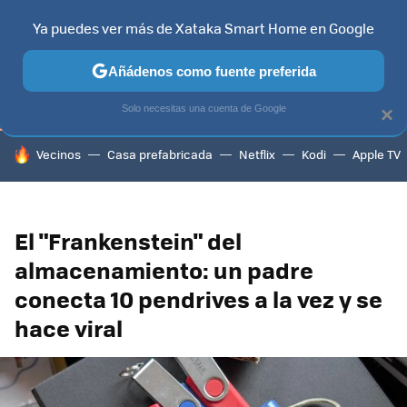
Ya puedes ver más de Xataka Smart Home en Google
TELEVISORES
CONTENIDOS SMART TV
SELECCIÓN
HOG
Añádenos como fuente preferida
Solo necesitas una cuenta de Google
×
HOY SE HABLA DE
Vecinos
Casa prefabricada
Netflix
Kodi
Apple TV
El "Frankenstein" del
almacenamiento: un padre
conecta 10 pendrives a la vez y se
hace viral