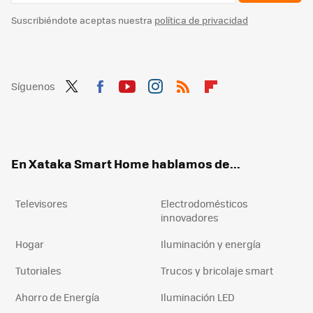
Suscribiéndote aceptas nuestra
política de privacidad
Síguenos
Twit
Fac
You
Inst
RSS
Flip
ter
ebo
tub
agr
boa
ok
e
am
rd
En Xataka Smart Home hablamos de...
Televisores
Electrodomésticos
innovadores
Hogar
Iluminación y energía
Tutoriales
Trucos y bricolaje smart
Ahorro de Energía
Iluminación LED