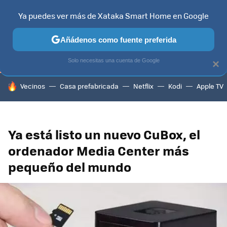
Ya puedes ver más de Xataka Smart Home en Google
TELEVISORES
CONTENIDOS SMART TV
SELECCIÓN
HOG
Añádenos como fuente preferida
Solo necesitas una cuenta de Google
×
HOY SE HABLA DE
Vecinos
Casa prefabricada
Netflix
Kodi
Apple TV
Ya está listo un nuevo CuBox, el
ordenador Media Center más
pequeño del mundo