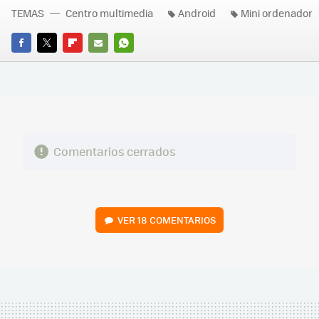
TEMAS
Centro multimedia
Android
Mini ordenador
FACEBOOK
TWITTER
FLIPBOARD
E-
WHATSAPP
MAIL
Comentarios cerrados
VER
18 COMENTARIOS