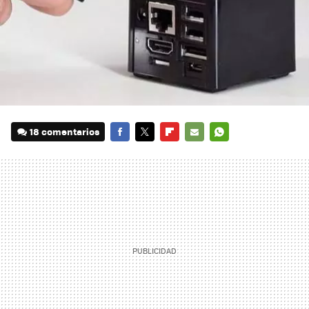
18 comentarios
FACEBOOK
TWITTER
FLIPBOARD
E-
WHATSAPP
MAIL