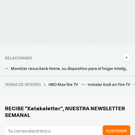
RELACIONADO
Movistar resucitará Home, su dispositivo para el hogar inteligente. Ahora se podrá instalar en el móvil
A este puerto le da igual si conectas un cable HDMI o DisplayPort. Una pena que muy pocos fabricantes lo usen
TEMAS DE INTERÉS
HBO Max fire TV
Instalar Kodi en Fire TV
PlayStation 2 vuelve a hacer historia 24 años después de su lanzamiento. Es la primera consola que se añade al registro de Patrimonio Tecnológico Futuro de Japón
La nueva Smart TV miniLED X11 de TCL quiere conquistar nuestros salones: hasta 98" con sonido Bang & Olufsen
Las Smart TV gigantes tienen varios problemas que solucionar. Estos desaparecerán en los próximos años
RECIBE "Xatakaletter", NUESTRA NEWSLETTER
SEMANAL
SUSCRIBIR